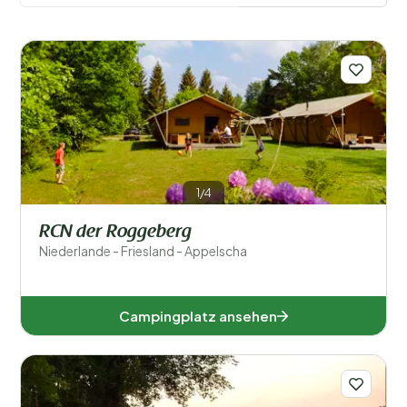
Friesland. Auch die Medien in Friesland nutzen häufig
das Frysk. Ein Campingurlaub in Friesland fühlt sich
dadurch fast wie ein Urlaub im Ausland an, weil man
vielerorts einer anderen Sprache begegnet.
Mehr
erfahren
Filter speichern
1/4
Orte
RCN der Roggeberg
Beliebte Filter
Niederlande - Friesland - Appelscha
Unterkunftstyp
Campingplatz ansehen
Schwimmen
Allgemein