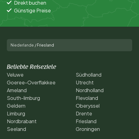
Direkt buchen
Günstige Preise
Niederlande
/
Friesland
Beliebte Reiseziele
Veluwe
Südholland
Goeree-Overflakkee
Utrecht
Ameland
Nordholland
South-limburg
Flevoland
Geldern
Oberyssel
Limburg
Drente
Nordbrabant
Friesland
Seeland
Groningen