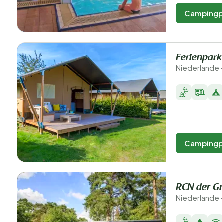
Campingp
Ferienpar
Niederlande 
Campingp
RCN der G
Niederlande 