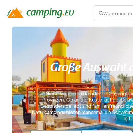
Wohin möchte
Große Auswahl 
Die Niederlande sind das ideale Campinglan
Provinzen. Ob an der Küste, auf der Vel
Besonders beliebt sind familienfreundliche
Naturcampings bieten manchmal ein Schwimmb
mit 