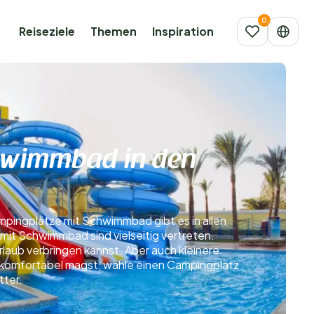
Reiseziele
Themen
Inspiration
hwimmbad in den
mpingplätze mit Schwimmbad gibt es in allen
it Schwimmbad sind vielseitig vertreten.
rlaub verbringen kannst. Aber auch kleinere
komfortabel magst, wähle einen Campingplatz
tter.