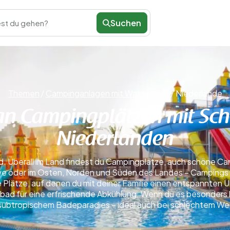
Suchen
st du gehen?
Themen
/
Campinganlagen mit Wasserpark
/
Niederlande
an Campingplätzen mit Sc
Niederlanden
d. Überall im Land findest du Campingplätze, auch schöne Ca
uwe oder im Osten, Norden und Süden des Landes – Campings m
 Plätze, auf denen du mit deiner Familie einen entspannten U
ad für eine erfrischende Abkühlung. Wenn du es besonders 
subtropischem Badeparadies – ideal auch bei schlechtem We