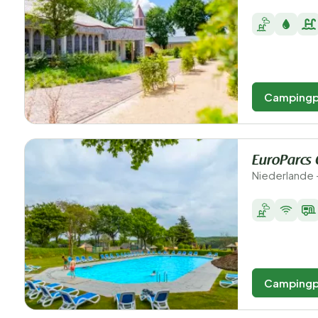
Campingp
EuroParcs 
Niederlande 
Campingp