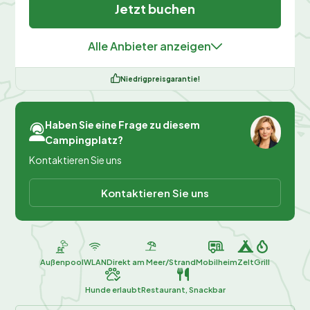
Jetzt buchen
Alle Anbieter anzeigen
Niedrigpreisgarantie!
Haben Sie eine Frage zu diesem
Campingplatz?
Kontaktieren Sie uns
Kontaktieren Sie uns
Außenpool
WLAN
Direkt am Meer/Strand
Mobilheim
Zelt
Grill
Hunde erlaubt
Restaurant, Snackbar