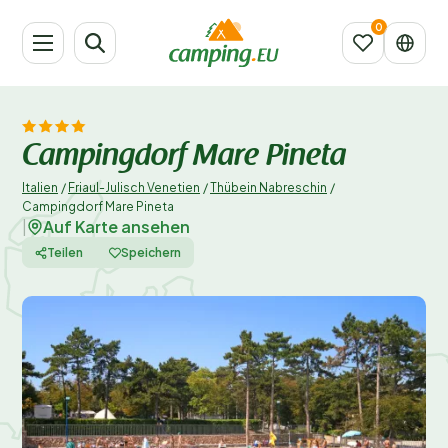
Campingdorf Mare Pineta
Italien
/
Friaul-Julisch Venetien
/
Thübein Nabreschin
/
Campingdorf Mare Pineta
Auf Karte ansehen
|
Teilen
Speichern