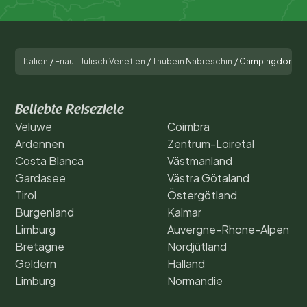
Italien
/
Friaul-Julisch Venetien
/
Thübein Nabreschin
/
Campingdorf Ma
Beliebte Reiseziele
Veluwe
Coimbra
Ardennen
Zentrum-Loiretal
Costa Blanca
Västmanland
Gardasee
Västra Götaland
Tirol
Östergötland
Burgenland
Kalmar
Limburg
Auvergne-Rhone-Alpen
Bretagne
Nordjütland
Geldern
Halland
Limburg
Normandie