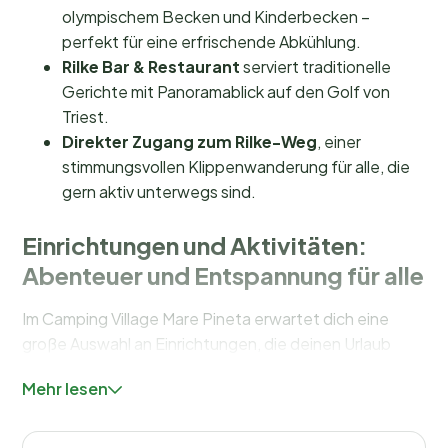
olympischem Becken und Kinderbecken –
perfekt für eine erfrischende Abkühlung.
Rilke Bar & Restaurant
serviert traditionelle
Gerichte mit Panoramablick auf den Golf von
Triest.
Direkter Zugang zum Rilke-Weg
, einer
stimmungsvollen Klippenwanderung für alle, die
gern aktiv unterwegs sind.
Einrichtungen und Aktivitäten:
Abenteuer und Entspannung für alle
Im Camping Village Mare Pineta erwartet dich eine
große Auswahl an Einrichtungen, die deinen Urlaub
unvergesslich machen. Der
Poolbereich
ist ein echtes
Mehr lesen
Paradies für Wasserfans – mit einem halb-olympischen
Becken und einem Kinderbecken, ergänzt durch einen
Wellnessbereich und ein Solarium. Für Kinder gibt es