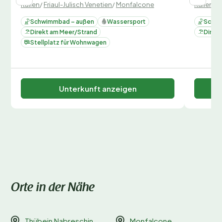
Italien
/
Friaul-Julisch Venetien
/
Monfalcone
Italien
/
F
Schwimmbad – außen
Wassersport
Schwi
Direkt am Meer/Strand
Direk
Stellplatz für Wohnwagen
Unterkunft anzeigen
Orte in der Nähe
Thübein Nabreschin
Monfalcone