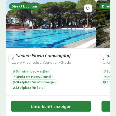
Direkt buchbar
Direkt 
Belvedere Pineta Campingdorf
Marina
Italien
/
Friaul-Julisch Venetien
/
Grado
Italien
/
F
Schwimmbad – außen
Schwi
Direkt am Meer/Strand
Direk
Stellplatz für Wohnwagen
Stell
Stellplatz für Zelt
Unterkunft anzeigen