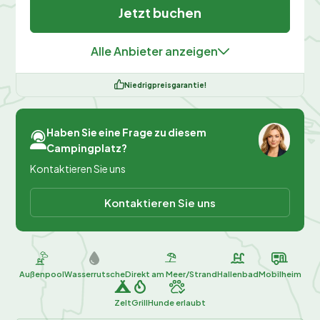
Jetzt buchen
Alle Anbieter anzeigen
Niedrigpreisgarantie!
Haben Sie eine Frage zu diesem
Campingplatz?
Kontaktieren Sie uns
Kontaktieren Sie uns
Außenpool
Wasserrutsche
Direkt am Meer/Strand
Hallenbad
Mobilheim
Zelt
Grill
Hunde erlaubt