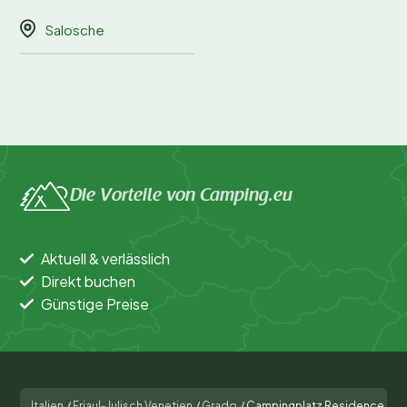
Salosche
Die Vorteile von Camping.eu
Aktuell & verlässlich
Direkt buchen
Günstige Preise
Italien
/
Friaul-Julisch Venetien
/
Grado
/
Campingplatz Residence Punt