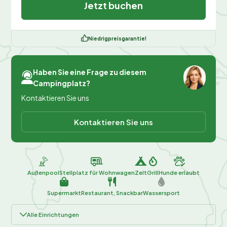
Jetzt buchen
Niedrigpreisgarantie!
Haben Sie eine Frage zu diesem
Campingplatz?
Kontaktieren Sie uns
Kontaktieren Sie uns
Außenpool
Stellplatz für Wohnwagen
Zelt
Grill
Hunde erlaubt
Supermarkt
Restaurant, Snackbar
Wassersport
Alle Einrichtungen