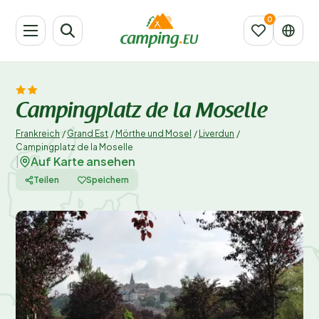
Campingplatz de la Moselle
Frankreich
/
Grand Est
/
Mörthe und Mosel
/
Liverdun
/
Campingplatz de la Moselle
Auf Karte ansehen
|
Teilen
Speichern