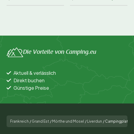
Möchtest du mit Vogelgezwitscher aufwachen und
den Duft frischer Brötchen in der Nase haben? Buche
jetzt deinen Platz bei Camping de la Moselle und
erlebe einen unvergesslichen Campingurlaub! Warte
nicht zu lange, denn beliebte Reisezeiten sind schnell
ausgebucht. Entdecke den Charme der Mosel und
Die Vorteile von Camping.eu
genieße einen Urlaub voller Abenteuer und Erholung.
Aktuell & verlässlich
Direkt buchen
Günstige Preise
Frankreich
/
Grand Est
/
Mörthe und Mosel
/
Liverdun
/
Campingplatz de