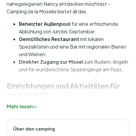
nahegelegenen Nancy entdecken möchtest –
Camping de la Moselle bietet all das.
Beheizter Außenpool
für eine erfrischende
Abkühlung von Juni bis September.
Gemütliches Restaurant
mit lokalen
Spezialitäten und eine Bar mit regionalen Bieren
und Weinen.
Direkter Zugang zur Mosel
zum Rudern, Angeln
und für wunderschöne Spaziergänge am Fluss.
Einrichtungen und Aktivitäten für
Jung und Alt
Mehr lesen
Auf Camping de la Moselle erwartet dich eine Vielzahl
an Einrichtungen, die deinen Aufenthalt unvergesslich
machen. Der beheizte, ovale Außenpool ist ideal für
Über den camping
eine erfrischende Abkühlung an warmen