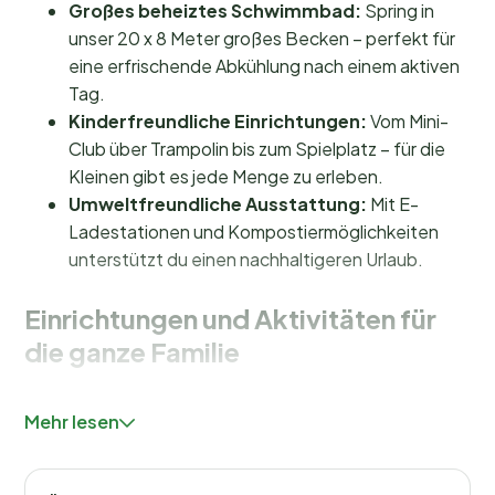
Großes beheiztes Schwimmbad:
Spring in
unser 20 x 8 Meter großes Becken – perfekt für
eine erfrischende Abkühlung nach einem aktiven
Tag.
Kinderfreundliche Einrichtungen:
Vom Mini-
Club über Trampolin bis zum Spielplatz – für die
Kleinen gibt es jede Menge zu erleben.
Umweltfreundliche Ausstattung:
Mit E-
Ladestationen und Kompostiermöglichkeiten
unterstützt du einen nachhaltigeren Urlaub.
Einrichtungen und Aktivitäten für
die ganze Familie
Im Camping Iscle de Prelles findest du alles, was du für
Mehr lesen
einen gelungenen Urlaub brauchst. Unser
großes
beheiztes Schwimmbad
ist von 17. Juni bis 16.
September geöffnet und bietet den perfekten Ort