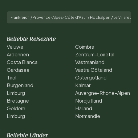
Frankreich
/
Provence-Alpes-Côte d'Azur
/
Hochalpen
/
Le Villaret
/
Ca
Beliebte Reiseziele
Veluwe
Coimbra
Ardennen
Zentrum-Loiretal
Costa Blanca
Västmanland
Gardasee
Västra Götaland
Tirol
Östergötland
Burgenland
Kalmar
Limburg
Auvergne-Rhone-Alpen
Bretagne
Nordjütland
Geldern
Halland
Limburg
Normandie
Beliebte Länder