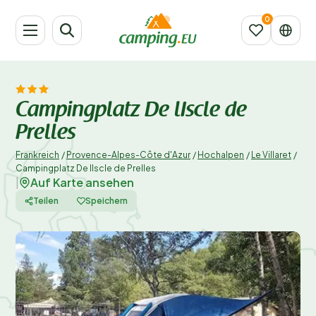
Campingplatz De lIscle de
Prelles
Frankreich
/
Provence-Alpes-Côte d'Azur
/
Hochalpen
/
Le Villaret
/
Campingplatz De lIscle de Prelles
Auf Karte ansehen
|
Teilen
Speichern