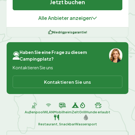
Jetzt buchen
Alle Anbieter anzeigen
Niedrigpreisgarantie!
Haben Sie eine Frage zu diesem
Campingplatz?
Kontaktieren Sie uns
Kontaktieren Sie uns
Außenpool
WLAN
Mobilheim
Zelt
Grill
Hunde erlaubt
Restaurant, Snackbar
Wassersport