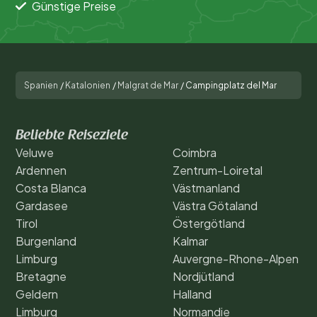
Günstige Preise
Spanien
/
Katalonien
/
Malgrat de Mar
/
Campingplatz del Mar
Beliebte Reiseziele
Veluwe
Coimbra
Ardennen
Zentrum-Loiretal
Costa Blanca
Västmanland
Gardasee
Västra Götaland
Tirol
Östergötland
Burgenland
Kalmar
Limburg
Auvergne-Rhone-Alpen
Bretagne
Nordjütland
Geldern
Halland
Limburg
Normandie