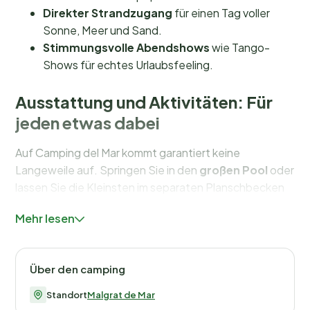
Direkter Strandzugang
für einen Tag voller
Sonne, Meer und Sand.
Stimmungsvolle Abendshows
wie Tango-
Shows für echtes Urlaubsfeeling.
Ausstattung und Aktivitäten: Für
jeden etwas dabei
Auf Camping del Mar kommt garantiert keine
Langeweile auf. Springen Sie in den
großen Pool
oder
lassen Sie die Kleinsten im separaten Planschbecken
fröhlich planschen. Sportfans haben jede Menge
Mehr lesen
Auswahl: von einer Runde Tennis auf dem
Tennisplatz
über eine Partie auf der
Minigolfanlage
bis hin zu
einem Match auf dem
Multisportplatz
. Kinder können
Über den camping
sich auf dem Spielplatz austoben oder am
abwechslungsreichen
Animationsprogramm
Standort
Malgrat de Mar
teilnehmen, das in den Sommermonaten angeboten