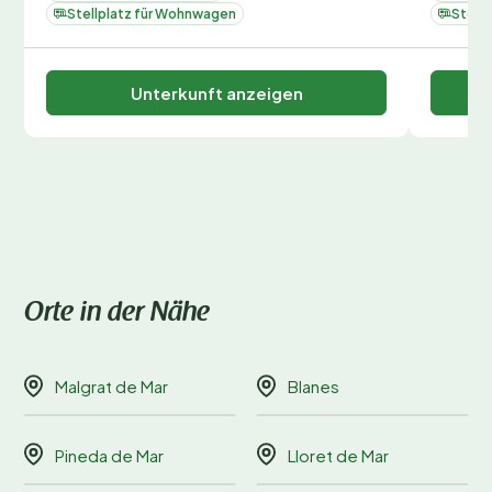
Stellplatz für Wohnwagen
Stell
Unterkunft anzeigen
Orte in der Nähe
Malgrat de Mar
Blanes
Pineda de Mar
Lloret de Mar