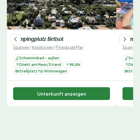
ausgebucht.
Campingplatz Bellsol
Campin
Spanien
/
Katalonien
/
Pineda de Mar
Spanien
Schwimmbad – außen
Schwi
Direkt am Meer/Strand
WLAN
Direk
Stellplatz für Wohnwagen
Stell
Unterkunft anzeigen