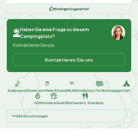
Niedrigpreisgarantie!
Haben Sie eine Frage zu diesem
Campingplatz?
Kontaktieren Sie uns
Kontaktieren Sie uns
Außenpool
Direkt am Meer/Strand
WLAN
Stellplatz für Wohnwagen
Zelt
Grill
Hunde erlaubt
Restaurant, Snackbar
Alle Einrichtungen