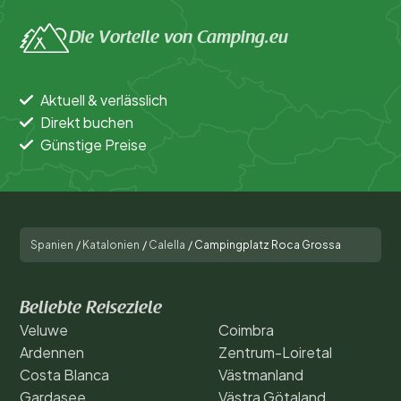
Die Vorteile von Camping.eu
Aktuell & verlässlich
Direkt buchen
Günstige Preise
Spanien
/
Katalonien
/
Calella
/
Campingplatz Roca Grossa
Beliebte Reiseziele
Veluwe
Coimbra
Ardennen
Zentrum-Loiretal
Costa Blanca
Västmanland
Gardasee
Västra Götaland