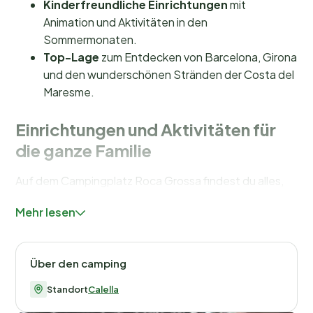
Kinderfreundliche Einrichtungen
mit
Animation und Aktivitäten in den
Sommermonaten.
Top-Lage
zum Entdecken von Barcelona, Girona
und den wunderschönen Stränden der Costa del
Maresme.
Einrichtungen und Aktivitäten für
die ganze Familie
Auf dem Campingplatz Roca Grossa findest du alles,
was du für einen unvergesslichen Urlaub brauchst.
Mehr lesen
Spring ins kühle Nass in einem der zwei Pools, die
sowohl für Erwachsene als auch für Kinder konzipiert
sind. Die Kleinen können sich auf dem Spielplatz
Über den camping
austoben oder im Juli und August an organisierten
Aktivitäten und Animation teilnehmen. Für
Standort
Calella
Sportbegeisterte gibt es zwei
Tennisplätze
, eine