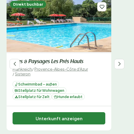
Direkt buchbar
Sites & Paysages Les Prés Hauts
Frankreich
/
Provence-Alpes-Côte d'Azur
/
Sisteron
Schwimmbad – außen
Stellplatz für Wohnwagen
Stellplatz für Zelt
Hunde erlaubt
Unterkunft anzeigen