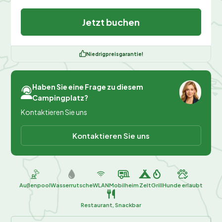
Jetzt buchen
Niedrigpreisgarantie!
Haben Sie eine Frage zu diesem
Campingplatz?
Kontaktieren Sie uns
Kontaktieren Sie uns
Außenpool
Wasserrutsche
WLAN
Mobilheim
Zelt
Grill
Hunde erlaubt
Restaurant, Snackbar