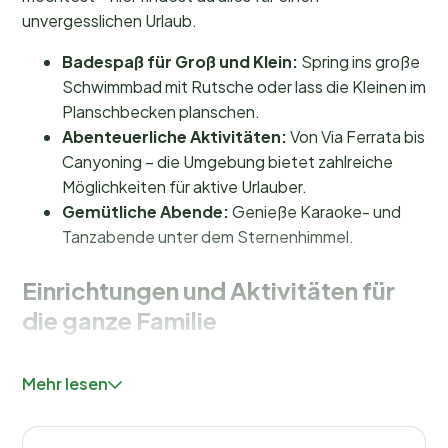
unvergesslichen Urlaub.
Badespaß für Groß und Klein:
Spring ins große
Schwimmbad mit Rutsche oder lass die Kleinen im
Planschbecken planschen.
Abenteuerliche Aktivitäten:
Von Via Ferrata bis
Canyoning – die Umgebung bietet zahlreiche
Möglichkeiten für aktive Urlauber.
Gemütliche Abende:
Genieße Karaoke- und
Tanzabende unter dem Sternenhimmel.
Einrichtungen und Aktivitäten für
die ganze Familie
Auf dem Campingplatz Domaine Les 2 Soleils dreht
Mehr lesen
sich alles um Spaß und Entspannung. Das
Schwimmbad
mit Rutsche und Planschbecken ist bei
Familien besonders beliebt. Während die Kinder sich im