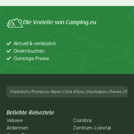
Die Vorteile von Camping.eu
Aktuell & verlässlich
Direkt buchen
Günstige Preise
Frankreich
/
Provence-Alpes-Côte d'Azur
/
Hochalpen
/
Serres
/
Campi
Beliebte Reiseziele
Veluwe
Coimbra
Ardennen
Zentrum-Loiretal