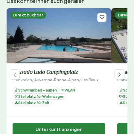
Das könnte Ihnen auch gefallen
Direkt buchbar
Direkt 
Pausado Ludo Campingplatz
Flower
Frankreich
/
Auvergne-Rhone-Alpen
/
Les Rieux
Frankrei
Schwimmbad – außen
WLAN
Schwi
Stellplatz für Wohnwagen
Stell
Stellplatz für Zelt
Stellp
Unterkunft anzeigen