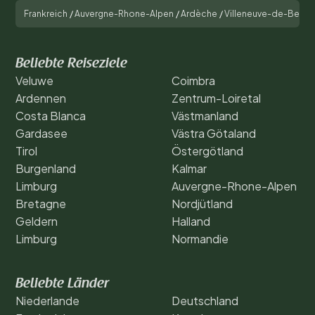
Frankreich
/
Auvergne-Rhone-Alpen
/
Ardèche
/
Villeneuve-de-Berg
/
Beliebte Reiseziele
Veluwe
Coimbra
Ardennen
Zentrum-Loiretal
Costa Blanca
Västmanland
Gardasee
Västra Götaland
Tirol
Östergötland
Burgenland
Kalmar
Limburg
Auvergne-Rhone-Alpen
Bretagne
Nordjütland
Geldern
Halland
Limburg
Normandie
Beliebte Länder
Niederlande
Deutschland