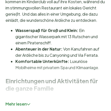
kommen im Kinderclub voll auf ihre Kosten, während du
im stimmungsvollen Restaurant ein lokales Gericht
genießt. Und das alles in einer Umgebung, die dazu
einlädt, die wunderschöne Ardèche zu entdecken.
Wasserspaß für Groß und Klein:
Ein
gigantischer Wasserpark mit 13 Rutschen und
einem Piratenschiff.
Abenteuer in der Natur:
Von Kanufahren auf
der Ardèche bis zu Canyoning und Via Ferrata.
Komfortable Unterkünfte:
Luxuriöse
Mobilheime mit privatem Spa und Klimaanlage.
Einrichtungen und Aktivitäten für
die ganze Familie
Auf
Camping Domaine Le Pommier
gibt es immer
Mehr lesen
etwas zu erleben. Der Wasserpark ist ein wahres