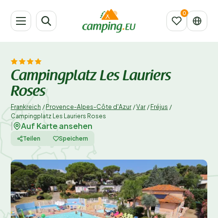
Campingplatz Les Lauriers
Roses
Frankreich
/
Provence-Alpes-Côte d'Azur
/
Var
/
Fréjus
/
Campingplatz Les Lauriers Roses
Auf Karte ansehen
|
Teilen
Speichern