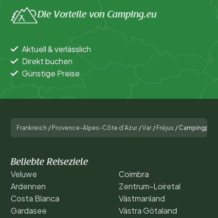
Die Vorteile von Camping.eu
Aktuell & verlässlich
Direkt buchen
Günstige Preise
Frankreich
/
Provence-Alpes-Côte d'Azur
/
Var
/
Fréjus
/
Campingplatz
Beliebte Reiseziele
Veluwe
Coimbra
Ardennen
Zentrum-Loiretal
Costa Blanca
Västmanland
Gardasee
Västra Götaland