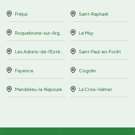
Fréjus
Saint-Raphaël
Roquebrune-sur-Argens
Le Muy
Les Adrets-de-l'Estérel
Saint-Paul-en-Forêt
Fayence
Cogolin
Mandelieu-la-Napoule
La Croix-Valmer