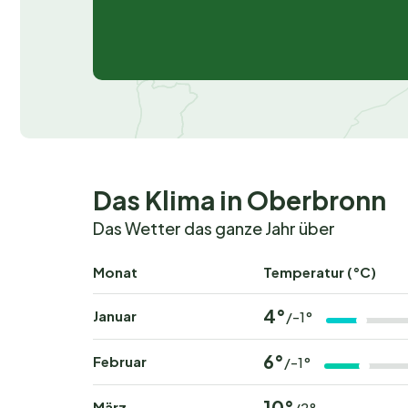
Das Klima in Oberbronn
Das Wetter das ganze Jahr über
Monat
Temperatur (°C)
4°
Januar
/-1°
6°
Februar
/-1°
10°
März
/2°