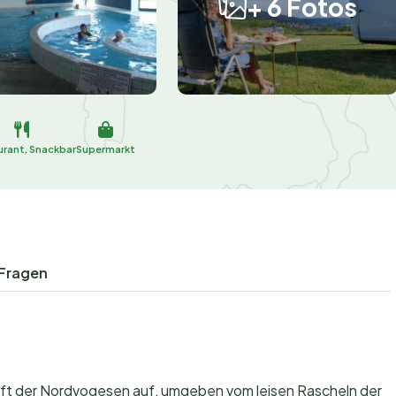
+ 6 Fotos
urant, Snackbar
Supermarkt
 Fragen
nluft der Nordvogesen auf, umgeben vom leisen Rascheln der