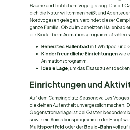
Bäume und fröhlichem Vogelgesang. Das ist C
dich die Natur willkommen heißt und Abenteuer
Nordvogesen gelegen, verbindet dieser Camping
ganze Familie. Ob du im beheizten Hallenbad
die Kinder beim Animationsprogramm strahlen se
Beheiztes Hallenbad
mit Whirlpool und 
Kinderfreundliche Einrichtungen
wie e
Animationsprogramm.
Ideale Lage
, um das Elsass zu entdecken
Einrichtungen und Aktivi
Auf dem Campingplatz Seasonova Les Vosges du
die deinen Aufenthalt unvergesslich machen. 
Gegenstromanlage ist bei Gästen besonders be
sowie ein Animationsprogramm in der Hauptsa
Multisportfeld
oder der
Boule-Bahn
voll auf