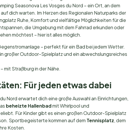
amping Seasonova Les Vosges du Nord – ein Ort, an dem
 auf dich warten. Im Herzen des Regionalen Naturparks der
platz Ruhe, Komfort und vielfältige Möglichkeiten für die
 entspannen, die Umgebung mit dem Fahrrad erkunden oder
hen möchtest – hier ist alles möglich.
Gegenstromanlage – perfekt für ein Bad bei jedem Wetter.
in großer Outdoor-Spielplatz und ein abwechslungsreiches
 – mit Straßburg in der Nähe.
täten: Für jeden etwas dabei
 Nord erwartet dich eine große Auswahl an Einrichtungen,
Das
beheizte Hallenbad
mit Whirlpool und
liebt. Für Kinder gibt es einen großen Outdoor-Spielplatz
ison. Sportbegeisterte kommen auf dem
Tennisplatz
, dem
 ihre Kosten.