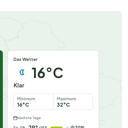
a
Das Wetter
16°C
Klar
Minimum
Maximum
16°C
32°C
Nächste Tage
29°
70%
/15°
So. 09