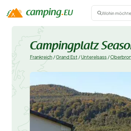
Wohin möchte
Campingplatz Seaso
Frankreich
/
Grand Est
/
Unterelsass
/
Oberbro