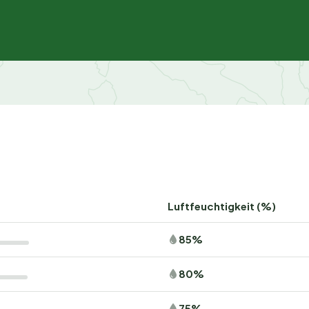
Luftfeuchtigkeit (%)
85%
80%
75%