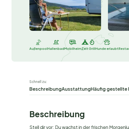
Außenpool
Hallenbad
Mobilheim
Zelt
Grill
Hunde erlaubt
Resta
Schnell zu:
Beschreibung
Ausstattung
Häufig gestellte
Beschreibung
Stell dir vor: Du wachst in der frischen Morge