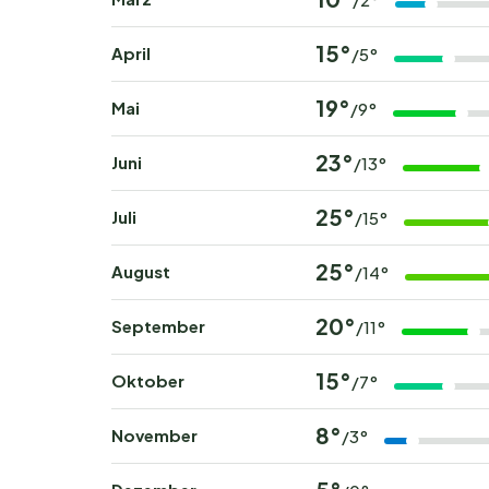
15°
April
/5°
19°
Mai
/9°
23°
Juni
/13°
25°
Juli
/15°
25°
August
/14°
20°
September
/11°
15°
Oktober
/7°
8°
November
/3°