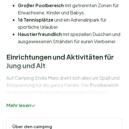
Großer Poolbereich
mit getrennten Zonen für
Erwachsene, Kinder und Babys.
16 Tennisplätze
und ein Adrenalinpark für
sportliche Urlauber.
Haustierfreundlich
mit speziellen Duschen und
ausgewiesenen Stränden für euren Vierbeiner.
Einrichtungen und Aktivitäten für
Jung und Alt
Auf Camping Stella Maris dreht sich alles um Spaß und
Entspannung für die ganze Familie. Der
Poolbereich
ist ein echtes Paradies mit getrennten Zonen für
Erwachsene, Kinder und Babys – inklusive Liegen und
Mehr lesen
Sonnenschirmen. Für die Kleinsten gibt es einen
Wasserspielplatz und ein Kinderbecken. Und wenn ihr
genug vom Pool habt, ist der beliebte
Laguna Beach
Über den camping
nur 500 Meter entfernt – ideal für einen Tag Sonne,