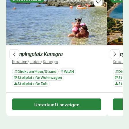
Campingplatz Kanegra
Campin
Kroatien
/
Istrien
/
Kanegra
Kroatien
Direkt am Meer/Strand
WLAN
Direk
Stellplatz für Wohnwagen
Stell
Stellplatz für Zelt
Stellp
Unterkunft anzeigen