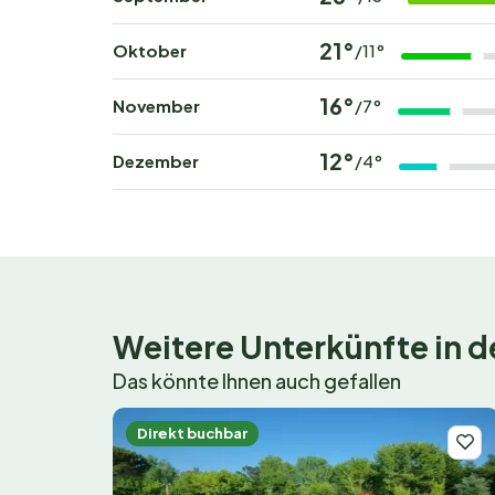
21°
Oktober
/11°
16°
November
/7°
12°
Dezember
/4°
Weitere Unterkünfte in
Das könnte Ihnen auch gefallen
Direkt buchbar