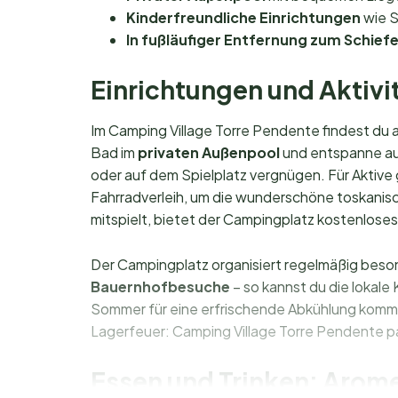
Kinderfreundliche Einrichtungen
wie S
In fußläufiger Entfernung zum Schief
Einrichtungen und Aktivi
Im Camping Village Torre Pendente findest du a
Bad im
privaten Außenpool
und entspanne auf
oder auf dem Spielplatz vergnügen. Für Aktive 
Fahrradverleih, um die wunderschöne toskani
mitspielt, bietet der Campingplatz kostenlos
Der Campingplatz organisiert regelmäßig beso
Bauernhofbesuche
– so kannst du die lokale
Sommer für eine erfrischende Abkühlung komms
Lagerfeuer: Camping Village Torre Pendente pa
Essen und Trinken: Arome