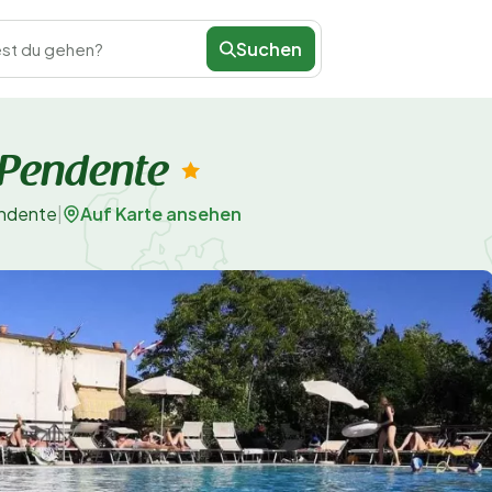
Suchen
st du gehen?
 Pendente
Auf Karte ansehen
endente
|