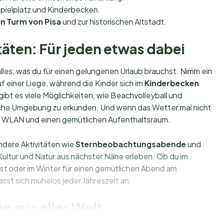
pielplatz und Kinderbecken.
en Turm von Pisa
und zur historischen Altstadt.
täten: Für jeden etwas dabei
lles, was du für einen gelungenen Urlaub brauchst. Nimm ein
 einer Liege, während die Kinder sich im
Kinderbecken
gibt es viele Möglichkeiten, wie Beachvolleyball und
sche Umgebung zu erkunden. Und wenn das Wetter mal nicht
es WLAN und einen gemütlichen Aufenthaltsraum.
ndere Aktivitäten wie
Sternbeobachtungsabende
und
 Kultur und Natur aus nächster Nähe erleben. Ob du im
t oder im Winter für einen gemütlichen Abend am
sst sich mühelos jeder Jahreszeit an.
n aus aller Welt