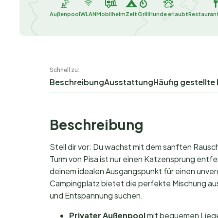
Außenpool
WLAN
Mobilheim
Zelt
Grill
Hunde erlaubt
Restaurant
Schnell zu:
Beschreibung
Ausstattung
Häufig gestellte
Beschreibung
Stell dir vor: Du wachst mit dem sanften Rausc
Turm von Pisa ist nur einen Katzensprung entf
deinem idealen Ausgangspunkt für einen unver
Campingplatz bietet die perfekte Mischung aus 
und Entspannung suchen.
Privater Außenpool
mit bequemen Liegen