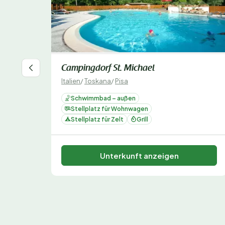
Campingdorf St. Michael
Italien
/
Toskana
/
Pisa
Schwimmbad – außen
Stellplatz für Wohnwagen
Stellplatz für Zelt
Grill
Unterkunft anzeigen