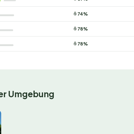
74%
78%
78%
 der Umgebung