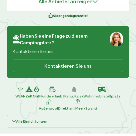
Alle Anbieter anzeigen
Niedrigpreisgarantie!
Haben Sie eine Frage zu diesem
Campingplatz?
Kontaktieren Sie uns
Kontaktieren Sie uns
WLAN
Zelt
Grill
Hunde erlaubt
Kanu, Kajak
Wohnmobilstellplatz
Außenpool
Direkt am Meer/Strand
Alle Einrichtungen