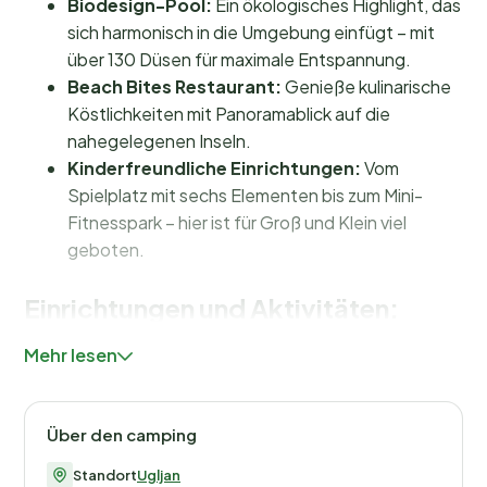
Biodesign-Pool:
Ein ökologisches Highlight, das
sich harmonisch in die Umgebung einfügt – mit
über 130 Düsen für maximale Entspannung.
Beach Bites Restaurant:
Genieße kulinarische
Köstlichkeiten mit Panoramablick auf die
nahegelegenen Inseln.
Kinderfreundliche Einrichtungen:
Vom
Spielplatz mit sechs Elementen bis zum Mini-
Fitnesspark – hier ist für Groß und Klein viel
geboten.
Einrichtungen und Aktivitäten:
Abenteuer und Entspannung für alle
Mehr lesen
Im Camping Ugljan Resort dreht sich alles um
Abwechslung und Urlaubsspaß. Der
Biodesign-Pool
Über den camping
ist ein echtes Highlight – perfekt für eine erfrischende
Runde im Wasser oder einen entspannten Nachmittag
Standort
Ugljan