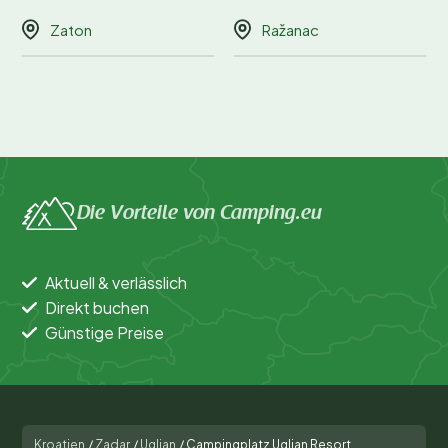
Zaton
Ražanac
Die Vorteile von Camping.eu
Aktuell & verlässlich
Direkt buchen
Günstige Preise
Kroatien
/
Zadar
/
Ugljan
/
Campingplatz Ugljan Resort