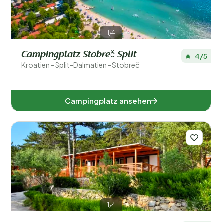
1/4
Campingplatz Stobreč Split
4/5
Kroatien - Split-Dalmatien - Stobreč
Campingplatz ansehen
1/4