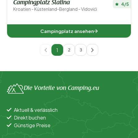
Campingplatz Slatina
4/5
Kroatien - Küstenland-Bergland - Vidovići
Campingplatz ansehen
1
2
3
Die Vorteile von Camping.eu
Aktuell & verlässlich
Direkt buchen
Günstige Preise