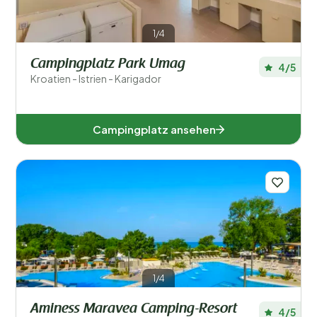
Istrien (17)
Küstenland-Bergland (11)
1/4
Split-Dalmatien (2)
Campingplatz Park Umag
4/5
Kroatien - Istrien - Karigador
Zadar (3)
Campingplatz ansehen
Beliebte Filter
Unterkunftstyp
Schwimmen
Allgemein
Sport und Freizeit
1/4
Aminess Maravea Camping-Resort
4/5