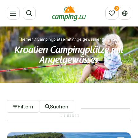
Themen
/
Campingplätze mit Angelgewässer
/
Kroatien
Kroatien Campingplätze mit
Angelgewässer
34 Campingplätze
Filtern
Suchen
Filtern