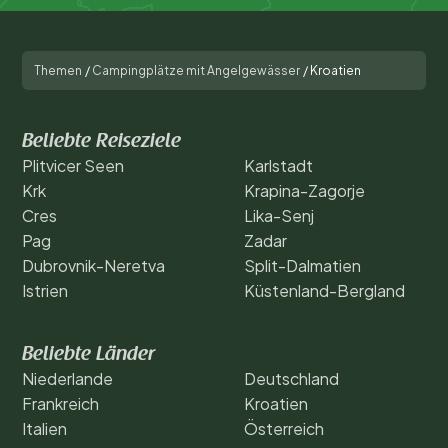
Themen
/
Campingplätze mit Angelgewässer
/
Kroatien
Beliebte Reiseziele
Plitvicer Seen
Karlstadt
Krk
Krapina-Zagorje
Cres
Lika-Senj
Pag
Zadar
Dubrovnik-Neretva
Split-Dalmatien
Istrien
Küstenland-Bergland
Beliebte Länder
Niederlande
Deutschland
Frankreich
Kroatien
Italien
Österreich