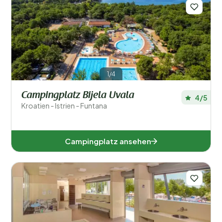
Filter speichern
1/4
Regionen
Campingplatz Bijela Uvala
4/5
Kroatien - Istrien - Funtana
Campingplatz ansehen
Dubrovnik-Neretva (1)