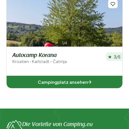
Orte
Beliebte Filter
Unterkunftstyp
1/4
Allgemein
Autocamp Korana
3/5
Kroatien - Karlstadt - Čatrnja
Campingplatz ansehen
Die Vorteile von Camping.eu