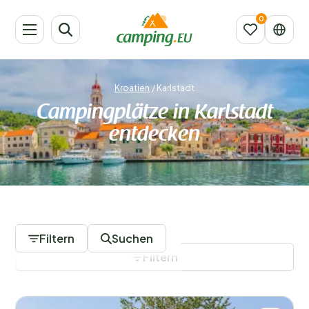
Kroatien
/
Karlstadt
Campingplätze in Karlstadt
entdecken
1 Campingplätze
Filtern
Suchen
Filtern
Filter speichern