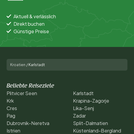
Aktuell & verlässlich
Direkt buchen
Günstige Preise
Kroatien
/
Karlstadt
Beliebte Reiseziele
Plitvicer Seen
Karlstadt
Krk
Krapina-Zagorje
Cres
Lika-Senj
Pag
Zadar
Dubrovnik-Neretva
Split-Dalmatien
Istrien
Küstenland-Bergland