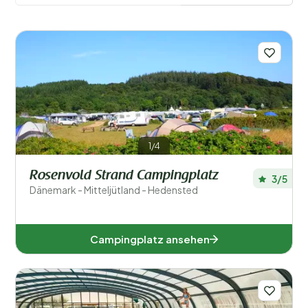
Filter speichern
Orte
1/4
Beliebte Filter
Rosenvold Strand Campingplatz
3/5
Dänemark - Mitteljütland - Hedensted
Unterkunftstyp
Schwimmen
Campingplatz ansehen
Allgemein
Sport und Freizeit