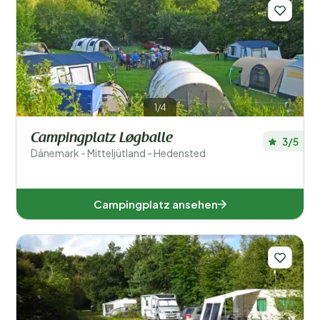
1/4
Campingplatz Løgballe
3/5
Dänemark - Mitteljütland - Hedensted
Campingplatz ansehen