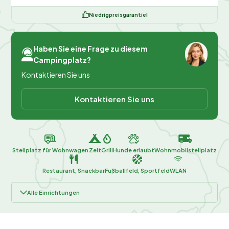
Niedrigpreisgarantie!
Haben Sie eine Frage zu diesem
Campingplatz?
Kontaktieren Sie uns
Kontaktieren Sie uns
Stellplatz für Wohnwagen
Zelt
Grill
Hunde erlaubt
Wohnmobilstellplatz
Restaurant, Snackbar
Fußballfeld, Sportfeld
WLAN
Alle Einrichtungen