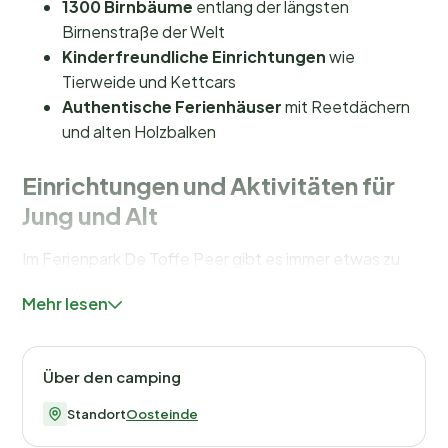
1300 Birnbäume
entlang der längsten
Birnenstraße der Welt
Kinderfreundliche Einrichtungen
wie
Tierweide und Kettcars
Authentische Ferienhäuser
mit Reetdächern
und alten Holzbalken
Einrichtungen und Aktivitäten für
Jung und Alt
Im Ferienpark De Toffe Peer gibt es immer etwas zu
erleben. Für Kinder gibt es einen großzügigen
Mehr lesen
Spielplatz
mit verschiedenen Spielgeräten sowie eine
Tierweide
, auf der sie beim Füttern von Zicklein,
Hühnern und Enten helfen können. Kleine Abenteurer
Über den camping
erkunden das Gelände mit einem der verfügbaren
Kettcars
oder spielen im
Plaggenhütten-
Standort
Oosteinde
Spielhäuschen
.