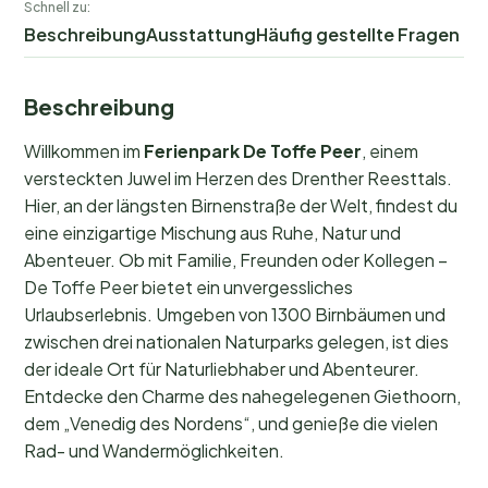
Schnell zu:
Beschreibung
Ausstattung
Häufig gestellte Fragen
Beschreibung
Willkommen im
Ferienpark De Toffe Peer
, einem
versteckten Juwel im Herzen des Drenther Reesttals.
Hier, an der längsten Birnenstraße der Welt, findest du
eine einzigartige Mischung aus Ruhe, Natur und
Abenteuer. Ob mit Familie, Freunden oder Kollegen –
De Toffe Peer bietet ein unvergessliches
Urlaubserlebnis. Umgeben von 1300 Birnbäumen und
zwischen drei nationalen Naturparks gelegen, ist dies
der ideale Ort für Naturliebhaber und Abenteurer.
Entdecke den Charme des nahegelegenen Giethoorn,
dem „Venedig des Nordens“, und genieße die vielen
Rad- und Wandermöglichkeiten.