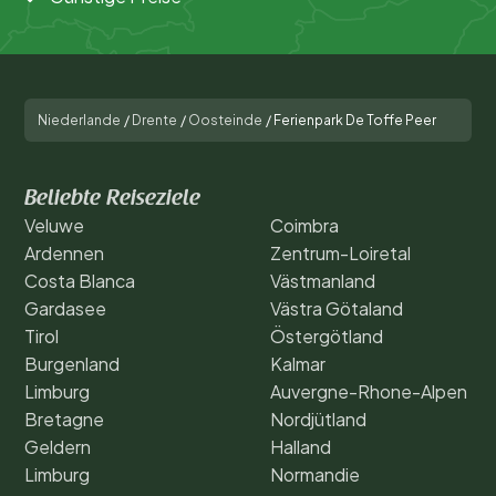
Niederlande
/
Drente
/
Oosteinde
/
Ferienpark De Toffe Peer
Beliebte Reiseziele
Veluwe
Coimbra
Ardennen
Zentrum-Loiretal
Costa Blanca
Västmanland
Gardasee
Västra Götaland
Tirol
Östergötland
Burgenland
Kalmar
Limburg
Auvergne-Rhone-Alpen
Bretagne
Nordjütland
Geldern
Halland
Limburg
Normandie