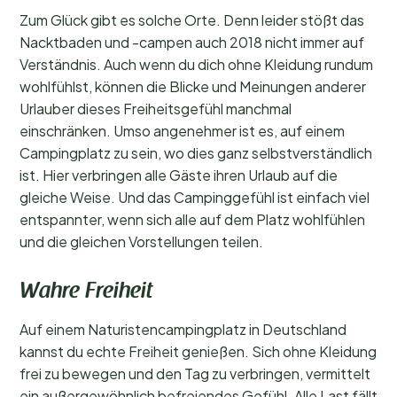
Zum Glück gibt es solche Orte. Denn leider stößt das
Nacktbaden und -campen auch 2018 nicht immer auf
Verständnis. Auch wenn du dich ohne Kleidung rundum
Beliebte Filter
wohlfühlst, können die Blicke und Meinungen anderer
Unterkunftstyp
Urlauber dieses Freiheitsgefühl manchmal
einschränken. Umso angenehmer ist es, auf einem
Allgemein
Campingplatz zu sein, wo dies ganz selbstverständlich
ist. Hier verbringen alle Gäste ihren Urlaub auf die
Sport und Freizeit
gleiche Weise. Und das Campinggefühl ist einfach viel
entspannter, wenn sich alle auf dem Platz wohlfühlen
und die gleichen Vorstellungen teilen.
Wahre Freiheit
Auf einem Naturistencampingplatz in Deutschland
kannst du echte Freiheit genießen. Sich ohne Kleidung
frei zu bewegen und den Tag zu verbringen, vermittelt
ein außergewöhnlich befreiendes Gefühl. Alle Last fällt