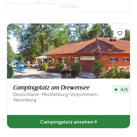
Deutschland werden diese Plätze oft als Ecocamping
Filtern
bezeichnet.
Filter speichern
Regionen
1/4
Campingplatz am Drewensee
4/5
Deutschland - Mecklenburg-Vorpommern -
Wesenberg
Campingplatz ansehen