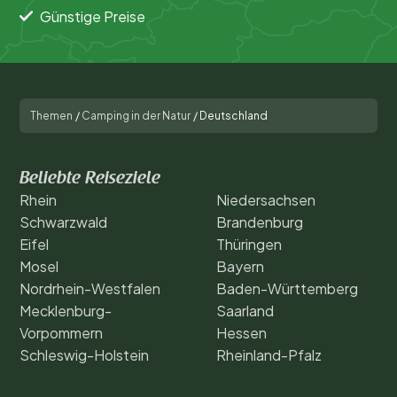
Günstige Preise
Themen
/
Camping in der Natur
/
Deutschland
Beliebte Reiseziele
Rhein
Niedersachsen
Schwarzwald
Brandenburg
Eifel
Thüringen
Mosel
Bayern
Nordrhein-Westfalen
Baden-Württemberg
Mecklenburg-
Saarland
Vorpommern
Hessen
Schleswig-Holstein
Rheinland-Pfalz