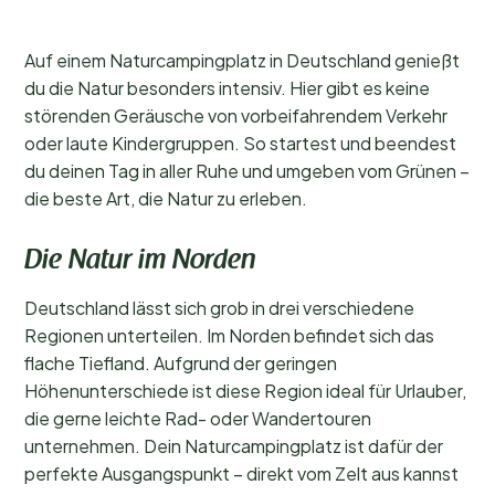
Mecklenburg-Vorpommern (2)
Auf einem Naturcampingplatz in Deutschland genießt
Rheinland-Pfalz (1)
du die Natur besonders intensiv. Hier gibt es keine
störenden Geräusche von vorbeifahrendem Verkehr
oder laute Kindergruppen. So startest und beendest
Beliebte Filter
du deinen Tag in aller Ruhe und umgeben vom Grünen –
die beste Art, die Natur zu erleben.
Unterkunftstyp
Die Natur im Norden
Allgemein
Deutschland lässt sich grob in drei verschiedene
Sport und Freizeit
Regionen unterteilen. Im Norden befindet sich das
flache Tiefland. Aufgrund der geringen
Höhenunterschiede ist diese Region ideal für Urlauber,
die gerne leichte Rad- oder Wandertouren
unternehmen. Dein Naturcampingplatz ist dafür der
perfekte Ausgangspunkt – direkt vom Zelt aus kannst