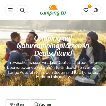
Themen
/
Camping in der Natur
/
Deutschland
Camping auf
Naturcampingplätzen in
Deutschland
Inzwischen wissen wir, dass Deutschland über eine
beeindruckende Fülle an Naturlandschaften verfügt.
Lange Autofahrten in den Süden sind für all jene, die
Mehr erfahren
Entspannung in einer atemberaubenden Umgebung
suchen, eigentlich nicht notwendig. Auch bei unseren
Nachbarn gibt es zahlreiche Möglichkeiten.
Naturcampingplätze in Deutschland sind eine ideale
3 Campingplätze
Alternative für alle, die sich nach mehr Privatsphäre
sehnen als auf herkömmlichen Campingplätzen. In
Filtern
Suchen