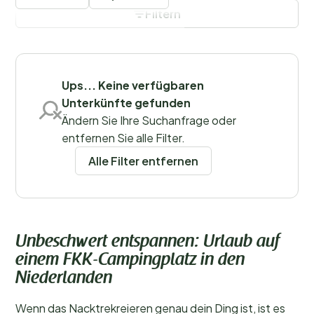
dem Gelände. Es ist wichtig, sich an diese Regeln zu
Filtern
halten, um eine angenehme Atmosphäre für alle Gäste
zu gewährleisten.
Filter speichern
Ups... Keine verfügbaren
Unterkünfte gefunden
Regionen
Ändern Sie Ihre Suchanfrage oder
entfernen Sie alle Filter.
Alle Filter entfernen
Unbeschwert entspannen: Urlaub auf
einem FKK-Campingplatz in den
Niederlanden
Wenn das Nacktrekreieren genau dein Ding ist, ist es