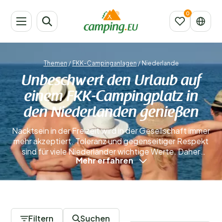
Themen
/
FKK-Campinganlagen
/
Niederlande
Unbeschwert den Urlaub auf
einem FKK-Campingplatz in
den Niederlanden genießen
Nacktsein in der Freizeit wird in der Gesellschaft immer
mehr akzeptiert. Toleranz und gegenseitiger Respekt
sind für viele Niederländer wichtige Werte. Daher
Mehr erfahren
entscheiden sich viele auch dafür, ihren Urlaub auf
einem FKK-Campingplatz in den Niederlanden zu
verbringen. Auf einem FKK-Campingplatz ist es völlig
normal, sich unbekleidet aufzuhalten – in manchen
0 Campingplätze
Fällen ist dies sogar verpflichtend. Viele dieser
Campingplätze haben feste Regeln zum Nacktsein auf
Filtern
Suchen