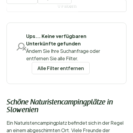
da viele Slowenen, vor allem in den touristischen
Filtern
Regionen, gut Englisch oder Deutsch sprechen.
Filter speichern
Ups... Keine verfügbaren
Unterkünfte gefunden
Regionen
Ändern Sie Ihre Suchanfrage oder
entfernen Sie alle Filter.
Alle Filter entfernen
Schöne Naturistencampingplätze in
Slowenien
Ein Naturistencampingplatz befindet sich in der Regel
an einem abgeschirmten Ort. Viele Freunde der