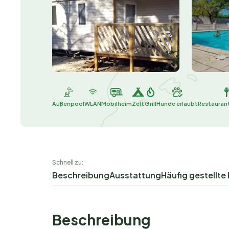
Außenpool
WLAN
Mobilheim
Zelt
Grill
Hunde erlaubt
Restaurant
Schnell zu:
Beschreibung
Ausstattung
Häufig gestellte
Beschreibung