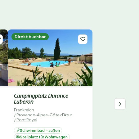
Direkt buchbar
Campingplatz Durance
Luberon
Frankreich
/
Provence-Alpes-Côte d'Azur
/
Pont Royal
Schwimmbad – außen
Stellplatz für Wohnwagen