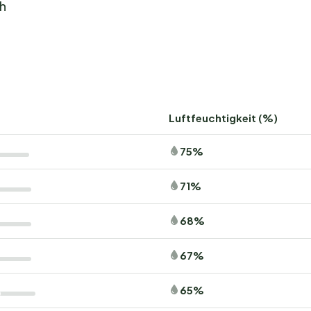
ch
fte
er komfortabel wohnen: Camping Le Pilon d'Agel bietet für
 großzügigen, schattigen Stellplätzen von 80 bis 150 m²
bilheimen oder Chalets für 2 bis 6 Personen. Für extra
Luftfeuchtigkeit (%)
itärbereich verfügbar.
75%
 mit Spielmöglichkeiten und autofreien Zonen, damit Kinder
res sucht, kann in einer außergewöhnlichen Unterkunft
71%
us oder einem Retro-Wohnwagen.
68%
bung
67%
ein Paradies für Naturliebhaber und Abenteurer. Erkunden
ron mit ihren atemberaubenden Landschaften und
65%
en Routen oder wandern Sie durch duftende Lavendelfelder.