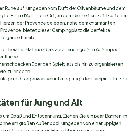
e der Ruhe auf, umgeben vom Duft der Olivenbäume und dem
Le Pilon d'Agel – ein Ort, an dem die Zeit kurz stillzustehen
. Im Herzen der Provence gelegen, nahe dem charmanten
rovence, bietet dieser Campingplatz die perfekte
ie ganze Familie.
n beheiztes Hallenbad als auch einen großen Außenpool,
enfläche.
anschbecken über den Spielplatz bis hin zu organisierten
viel zu erleben.
ranlage und Regenwassernutzung trägt der Campingplatz zu
äten für Jung und Alt
les um Spaß und Entspannung. Ziehen Sie ein paar Bahnen im
Sonne am großen Außenpool, umgeben von einer üppigen
en gibt es ein separates Planschbecken und einen