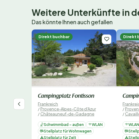
Weitere Unterkünfte in
Das könnte Ihnen auch gefallen
Direkt buchbar
Direkt 
Campingplatz Fontisson
Campin
Frankreich
Frankrei
/
Provence-Alpes-Côte d'Azur
/
Proven
/
Châteauneuf-de-Gadagne
/
Cavail
Schwimmbad – außen
WLAN
WLA
Stellplatz für Wohnwagen
Stell
Stellplatz für Zelt
Stellp