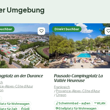
 der Umgebung
buchbar
Direkt buchbar
gplatz an der Durance
Pausado Campingplatz La
Vallée Heureuse
ch
ce-Alpes-Côte d'Azur
Frankreich
lon
/
Provence-Alpes-Côte d'Azur
/
Orgon
N
Schwimmbad – außen
WLAN
platz für Wohnwagen
Stellplatz für Wohnwagen
latz für Zelt
Grill