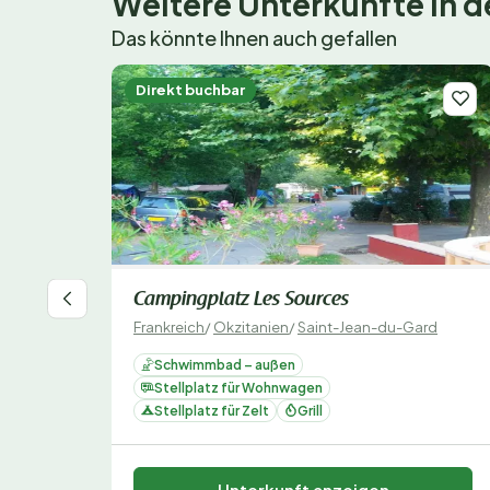
Weitere Unterkünfte in
Das könnte Ihnen auch gefallen
Direkt buchbar
Campingplatz Les Sources
Frankreich
/
Okzitanien
/
Saint-Jean-du-Gard
Schwimmbad – außen
Stellplatz für Wohnwagen
Stellplatz für Zelt
Grill
Unterkunft anzeigen