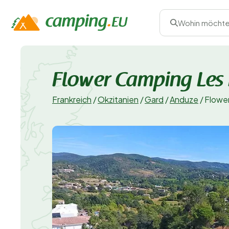
Wohin möchte
Flower Camping Les 
Frankreich
/
Okzitanien
/
Gard
/
Anduze
/
Flowe