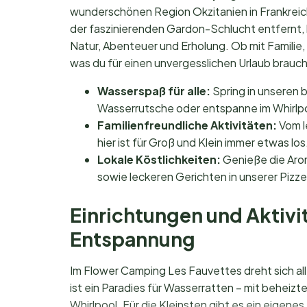
wunderschönen Region Okzitanien in Frankreic
der faszinierenden Gardon-Schlucht entfernt, 
Natur, Abenteuer und Erholung. Ob mit Familie, 
was du für einen unvergesslichen Urlaub brauch
Wasserspaß für alle:
Spring in unseren 
Wasserrutsche oder entspanne im Whirlpo
Familienfreundliche Aktivitäten:
Vom l
hier ist für Groß und Klein immer etwas los
Lokale Köstlichkeiten:
Genieße die Arom
sowie leckeren Gerichten in unserer Pizz
Einrichtungen und Aktivi
Entspannung
Im Flower Camping Les Fauvettes dreht sich a
ist ein Paradies für Wasserratten – mit behei
Whirlpool. Für die Kleinsten gibt es ein eigen