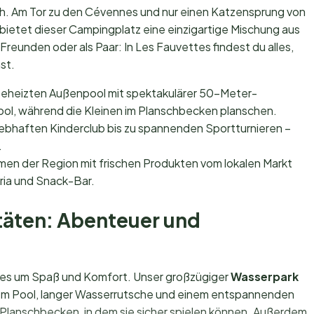
h. Am Tor zu den Cévennes und nur einen Katzensprung von
bietet dieser Campingplatz eine einzigartige Mischung aus
Freunden oder als Paar: In Les Fauvettes findest du alles,
st.
beheizten Außenpool mit spektakulärer 50-Meter-
ol, während die Kleinen im Planschbecken planschen.
ebhaften Kinderclub bis zu spannenden Sportturnieren –
.
en der Region mit frischen Produkten vom lokalen Markt
eria und Snack-Bar.
täten: Abenteuer und
lles um Spaß und Komfort. Unser großzügiger
Wasserpark
ztem Pool, langer Wasserrutsche und einem entspannenden
es Planschbecken, in dem sie sicher spielen können. Außerdem