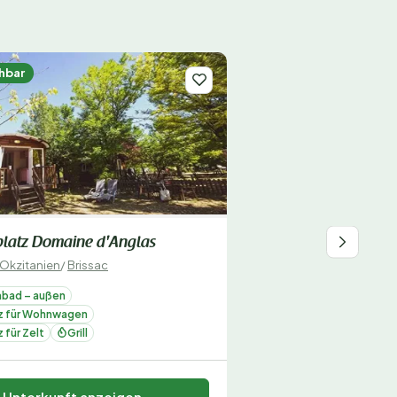
hbar
latz Domaine d'Anglas
Okzitanien
/
Brissac
bad – außen
tz für Wohnwagen
z für Zelt
Grill
Unterkunft anzeigen