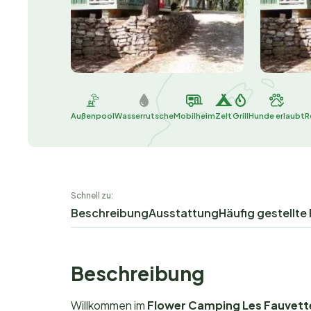
Außenpool
Wasserrutsche
Mobilheim
Zelt
Grill
Hunde erlaubt
R
Schnell zu:
Beschreibung
Ausstattung
Häufig gestellte
Beschreibung
Willkommen im
Flower Camping Les Fauvett