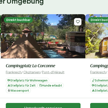
 der Umgebung
Direkt buchbar
Direkt buc
Campingplatz La Corconne
Campingp
Frankreich
/
Okzitanien
/
Pont-d'Hérault
Frankreich
/
Stellplatz für Wohnwagen
Schwimm
Stellplatz für Zelt
Hunde erlaubt
Stellpla
Wassersport
Stellplat
Unterkunft anzeigen