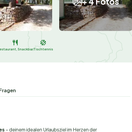
+ 4 Fotos
estaurant, Snackbar
Tischtennis
 Fragen
es
– deinem idealen Urlaubsziel im Herzen der