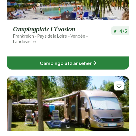
1/4
Campingplatz L’Évasion
4/5
Frankreich - Pays de la Loire - Vendée -
Landevieille
Campingplatz ansehen
1/4