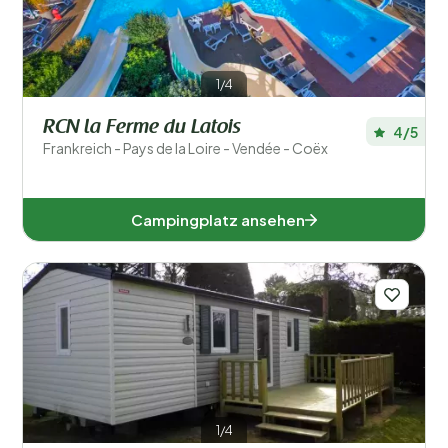
1/4
RCN la Ferme du Latois
4/5
Frankreich - Pays de la Loire - Vendée - Coëx
Campingplatz ansehen
1/4