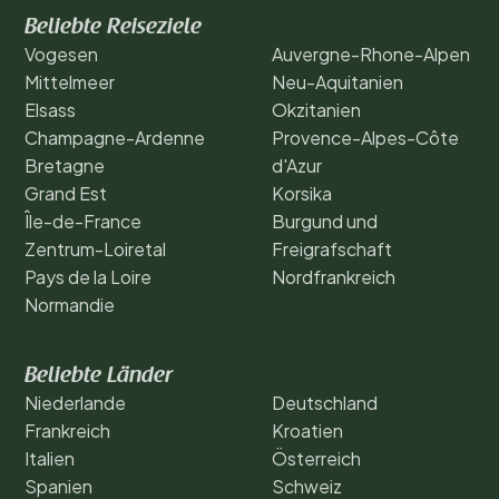
Beliebte Reiseziele
Vogesen
Auvergne-Rhone-Alpen
Mittelmeer
Neu-Aquitanien
Elsass
Okzitanien
Champagne-Ardenne
Provence-Alpes-Côte
Bretagne
d'Azur
Grand Est
Korsika
Île-de-France
Burgund und
Zentrum-Loiretal
Freigrafschaft
Pays de la Loire
Nordfrankreich
Normandie
Beliebte Länder
Niederlande
Deutschland
Frankreich
Kroatien
Italien
Österreich
Spanien
Schweiz