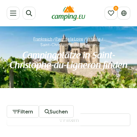
Frankreich
/
Pays de la Loire
/
Vendée
/
Saint-Christophe-du-Ligneron
Campingplätze in Saint-
Christophe-du-Ligneron finden
11 Campingplätze
Filtern
Suchen
Filtern