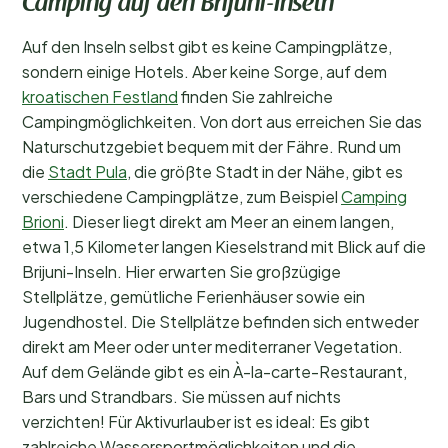
Camping auf den Brijuni-Inseln
Auf den Inseln selbst gibt es keine Campingplätze,
sondern einige Hotels. Aber keine Sorge, auf dem
kroatischen Festland
finden Sie zahlreiche
Campingmöglichkeiten. Von dort aus erreichen Sie das
Naturschutzgebiet bequem mit der Fähre. Rund um
die
Stadt Pula
, die größte Stadt in der Nähe, gibt es
verschiedene Campingplätze, zum Beispiel
Camping
Brioni
. Dieser liegt direkt am Meer an einem langen,
etwa 1,5 Kilometer langen Kieselstrand mit Blick auf die
Brijuni-Inseln. Hier erwarten Sie großzügige
Stellplätze, gemütliche Ferienhäuser sowie ein
Jugendhostel. Die Stellplätze befinden sich entweder
direkt am Meer oder unter mediterraner Vegetation.
Auf dem Gelände gibt es ein À-la-carte-Restaurant,
Bars und Strandbars. Sie müssen auf nichts
verzichten! Für Aktivurlauber ist es ideal: Es gibt
zahlreiche Wassersportmöglichkeiten und die