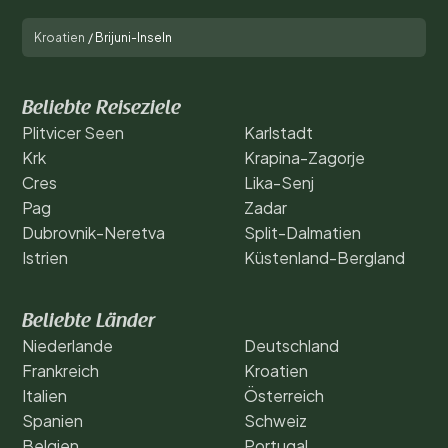
Kroatien
/
Brijuni-Inseln
Beliebte Reiseziele
Plitvicer Seen
Karlstadt
Krk
Krapina-Zagorje
Cres
Lika-Senj
Pag
Zadar
Dubrovnik-Neretva
Split-Dalmatien
Istrien
Küstenland-Bergland
Beliebte Länder
Niederlande
Deutschland
Frankreich
Kroatien
Italien
Österreich
Spanien
Schweiz
Belgien
Portugal