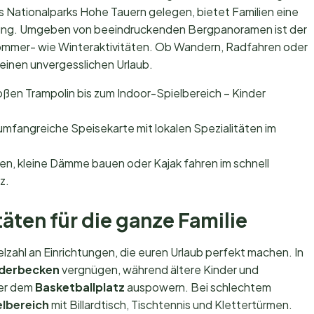
s Nationalparks Hohe Tauern gelegen, bietet Familien eine
ung. Umgeben von beeindruckenden Bergpanoramen ist der
ommer- wie Winteraktivitäten. Ob Wandern, Radfahren oder
r einen unvergesslichen Urlaub.
ßen Trampolin bis zum Indoor-Spielbereich – Kinder
mfangreiche Speisekarte mit lokalen Spezialitäten im
n, kleine Dämme bauen oder Kajak fahren im schnell
z.
äten für die ganze Familie
lzahl an Einrichtungen, die euren Urlaub perfekt machen. In
nderbecken
vergnügen, während ältere Kinder und
er dem
Basketballplatz
auspowern. Bei schlechtem
elbereich
mit Billardtisch, Tischtennis und Klettertürmen.