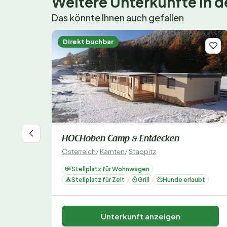
Weitere Unterkünfte in
Das könnte Ihnen auch gefallen
Direkt buchbar
HOCHoben Camp & Entdecken
Österreich
/
Kärnten
/
Stappitz
Stellplatz für Wohnwagen
Stellplatz für Zelt
Grill
Hunde erlaubt
Unterkunft anzeigen