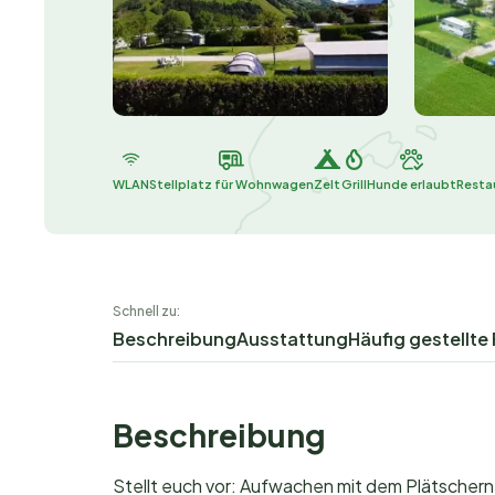
WLAN
Stellplatz für Wohnwagen
Zelt
Grill
Hunde erlaubt
Resta
Schnell zu:
Beschreibung
Ausstattung
Häufig gestellte
Beschreibung
Stellt euch vor: Aufwachen mit dem Plätschern 