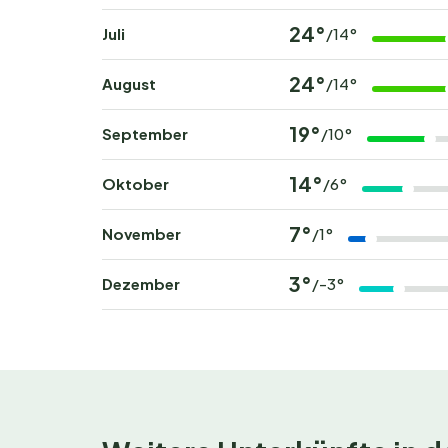
Bucht euer Abenteuer
24°
Juli
/14°
Möchtet ihr mit Vogelgezwitscher und dem Duf
Platz bei Nationalpark Camping Andrelwirt und
24°
August
/14°
zu lange – beliebte Reisezeiten sind schnell a
19°
September
/10°
14°
Oktober
/6°
7°
November
/1°
3°
Dezember
/-3°