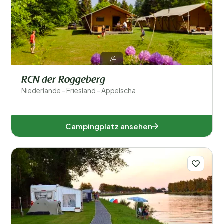
Beliebte Filter
Unterkunftstyp
1/4
Schwimmen
RCN der Roggeberg
Allgemein
Niederlande - Friesland - Appelscha
Sport und Freizeit
Campingplatz ansehen