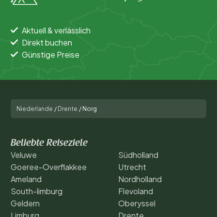
Aktuell & verlässlich
Direkt buchen
Günstige Preise
Niederlande
/
Drente
/
Norg
Beliebte Reiseziele
Veluwe
Südholland
Goeree-Overflakkee
Utrecht
Ameland
Nordholland
South-limburg
Flevoland
Geldern
Oberyssel
Limburg
Drente