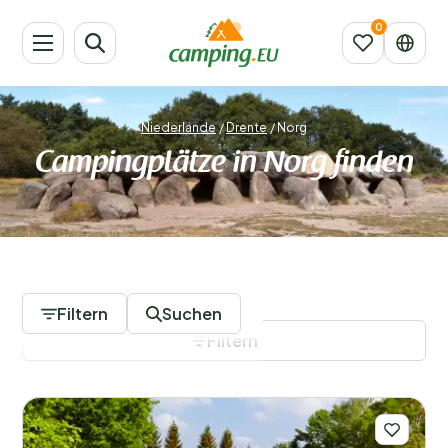
Niederlande
/
Drente
/
Norg
Campingplätze in Norg finden
5 Campingplätze
Filtern
Suchen
Filtern
Filter speichern