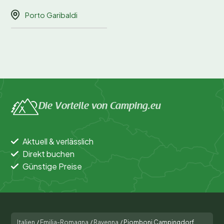
Porto Garibaldi
Die Vorteile von Camping.eu
Aktuell & verlässlich
Direkt buchen
Günstige Preise
Italien
/
Emilia-Romagna
/
Ravenna
/
Piomboni Campingdorf