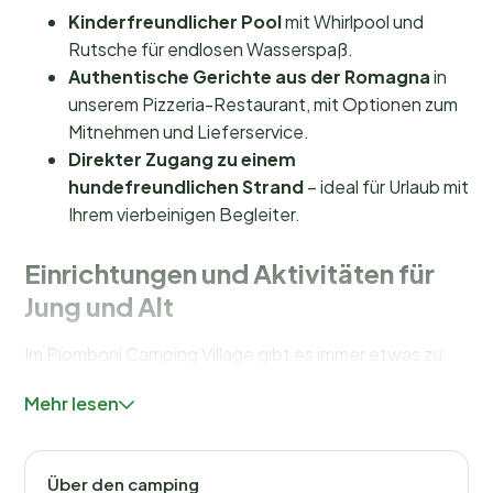
Kinderfreundlicher Pool
mit Whirlpool und
Rutsche für endlosen Wasserspaß.
Authentische Gerichte aus der Romagna
in
unserem Pizzeria-Restaurant, mit Optionen zum
Mitnehmen und Lieferservice.
Direkter Zugang zu einem
hundefreundlichen Strand
– ideal für Urlaub mit
Ihrem vierbeinigen Begleiter.
Einrichtungen und Aktivitäten für
Jung und Alt
Im Piomboni Camping Village gibt es immer etwas zu
erleben. Für die Kleinsten gibt es ein spezielles
Mehr lesen
Kinderbecken
mit einer spannenden Rutsche und
einen Whirlpool, in dem Eltern entspannen können. Der
Campingplatz bietet eine große Auswahl an
Über den camping
sportlichen Aktivitäten – von
Beachvolleyball
und