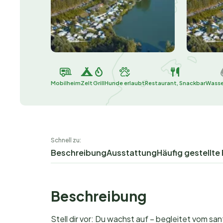
Mobilheim
Zelt
Grill
Hunde erlaubt
Restaurant, Snackbar
Wasse
Schnell zu:
Beschreibung
Ausstattung
Häufig gestellte
Beschreibung
Stell dir vor: Du wachst auf – begleitet vom 