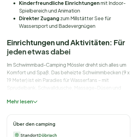
Kinderfreundliche Einrichtungen
mit Indoor-
Spielbereich und Animation
Direkter Zugang
zum Millstätter See für
Wassersport und Badevergnügen
Einrichtungen und Aktivitäten: Für
jeden etwas dabei
Im Schwimmbad-Camping Mössler dreht sich alles um
Komfort und Spaß. Das beheizte Schwimmbecken (9 x
19 Meter) ist ein Paradies für Wasserfans – mit
Sprudelbank, Schwalldusche, Massage-Düsen und
Bodenblubber. Für die Kleinsten gibt es einen Indoor-
Mehr lesen
Spielbereich mit Softplay-Zone, in der sie sich
stundenlang austoben können. Und damit nicht
genug: Der Campingplatz organisiert regelmäßig
Über den camping
kreative Aktivitäten und Kinderanimation, damit
garantiert keine Langeweile aufkommt.
Standort
Döbriach