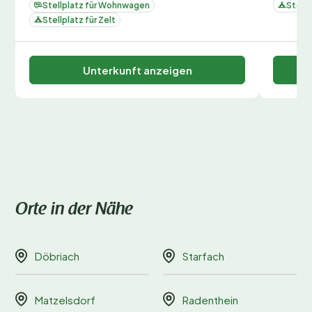
Stellplatz für Wohnwagen
Stellp
Stellplatz für Zelt
Unterkunft anzeigen
Orte in der Nähe
Döbriach
Starfach
Matzelsdorf
Radenthein