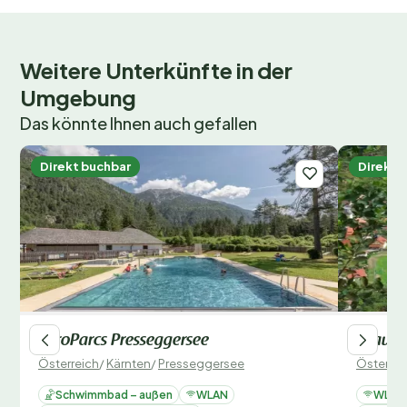
Eislaufen sowie stimmungsvolle Weihnachtsmärkte.
Möchtest du mit Vogelgezwitscher aufwachen und
Weitere Unterkünfte in der
den Duft frischer Brötchen genießen? Buche jetzt
Umgebung
deinen Platz im Schwimmbad-Camping Mössler und
erlebe einen unvergesslichen Campingurlaub!
Das könnte Ihnen auch gefallen
Direkt buchbar
Direkt 
EuroParcs Presseggersee
Drau-C
Österreich
/
Kärnten
/
Presseggersee
Österrei
Schwimmbad – außen
WLAN
WLAN