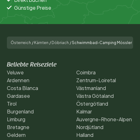
Günstige Preise
Österreich
/
Kärnten
/
Döbriach
/
Schwimmbad-Camping Mössler
Beliebte Reiseziele
Veluwe
Coimbra
Ardennen
Zentrum-Loiretal
Costa Blanca
Västmanland
Gardasee
Västra Götaland
Tirol
Östergötland
Burgenland
Kalmar
Limburg
Auvergne-Rhone-Alpen
Bretagne
Nordjütland
Geldern
Halland