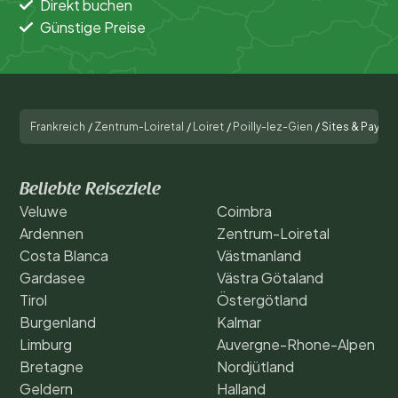
Direkt buchen
Günstige Preise
Frankreich
/
Zentrum-Loiretal
/
Loiret
/
Poilly-lez-Gien
/
Sites & Paysa
Beliebte Reiseziele
Veluwe
Coimbra
Ardennen
Zentrum-Loiretal
Costa Blanca
Västmanland
Gardasee
Västra Götaland
Tirol
Östergötland
Burgenland
Kalmar
Limburg
Auvergne-Rhone-Alpen
Bretagne
Nordjütland
Geldern
Halland