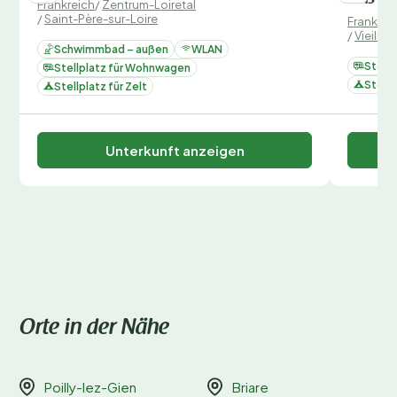
Frankreich
/
Zentrum-Loiretal
/
Saint-Père-sur-Loire
Frankrei
/
Vieille
Schwimmbad – außen
WLAN
Stell
Stellplatz für Wohnwagen
Stellp
Stellplatz für Zelt
Unterkunft anzeigen
Orte in der Nähe
Poilly-lez-Gien
Briare