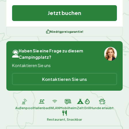
Jetzt buchen
Niedrigpreisgarantie!
Haben Sie eine Frage zu diesem
Campingplatz?
Kontaktieren Sie uns
Kontaktieren Sie uns
Außenpool
Hallenbad
WLAN
Mobilheim
Zelt
Grill
Hunde erlaubt
Restaurant, Snackbar