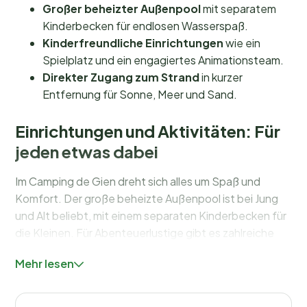
Großer beheizter Außenpool
mit separatem
Kinderbecken für endlosen Wasserspaß.
Kinderfreundliche Einrichtungen
wie ein
Spielplatz und ein engagiertes Animationsteam.
Direkter Zugang zum Strand
in kurzer
Entfernung für Sonne, Meer und Sand.
Einrichtungen und Aktivitäten: Für
jeden etwas dabei
Im Camping de Gien dreht sich alles um Spaß und
Komfort. Der große beheizte Außenpool ist bei Jung
und Alt beliebt, mit einem separaten Kinderbecken für
die Kleinen. Für Abenteuerlustige gibt es zahlreiche
sportliche Aktivitäten wie Beachvolleyball und
Mehr lesen
Fahrradverleih. Und wer lieber in die Natur aufbricht,
findet schöne Wander- und Radwege durch Dünen
und nahegelegene Naturschutzgebiete.