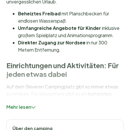
unvergesslichen Urlaub.
Beheiztes Freibad
mit Planschbecken für
endlosen Wasserspaß.
Umfangreiche Angebote für Kinder
inklusive
großem Spielplatz und Animationsprogramm.
Direkter Zugang zur Nordsee
in nur 300
Metern Entfernung.
Einrichtungen und Aktivitäten: Für
jeden etwas dabei
Auf dem Skiveren Campingplatz gibt es immer etwas
zu erleben. Für Wasserfans gibt es ein
beheiztes
Freibad
und ein Planschbecken – ideal für die
Mehr lesen
Kleinsten. Sportbegeisterte kommen bei den vielen
Sportangeboten voll auf ihre Kosten, darunter ein
Fitnesscenter
,
Tennisplätze
und ein
Über den camping