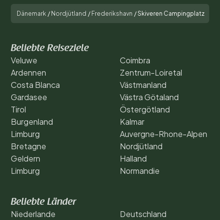
Dänemark
/
Nordjütland
/
Frederikshavn
/
Skiveren Campingplatz
Beliebte Reiseziele
Veluwe
Coimbra
Ardennen
Zentrum-Loiretal
Costa Blanca
Västmanland
Gardasee
Västra Götaland
Tirol
Östergötland
Burgenland
Kalmar
Limburg
Auvergne-Rhone-Alpen
Bretagne
Nordjütland
Geldern
Halland
Limburg
Normandie
Beliebte Länder
Niederlande
Deutschland