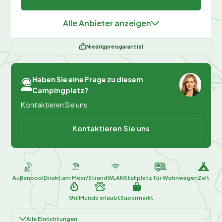
Alle Anbieter anzeigen
Niedrigpreisgarantie!
Haben Sie eine Frage zu diesem
Campingplatz?
Kontaktieren Sie uns
Kontaktieren Sie uns
Außenpool
Direkt am Meer/Strand
WLAN
Stellplatz für Wohnwagen
Zelt
Grill
Hunde erlaubt
Supermarkt
Alle Einrichtungen