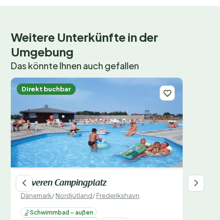
den Duft frischer Brötchen genießen? Buche jetzt
deinen Platz auf dem
Tornby Strand Campingplatz
und erlebe einen unvergesslichen Campingurlaub.
Weitere Unterkünfte in der
Warte nicht zu lange – beliebte Zeiträume sind schnell
Umgebung
ausgebucht.
Das könnte Ihnen auch gefallen
Direkt buchbar
Skiveren Campingplatz
Dänemark
/
Nordjütland
/
Frederikshavn
Schwimmbad – außen