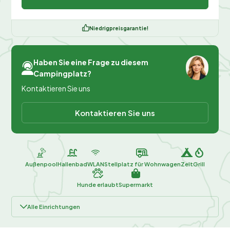
Niedrigpreisgarantie!
Haben Sie eine Frage zu diesem
Campingplatz?
Kontaktieren Sie uns
Kontaktieren Sie uns
Außenpool
Hallenbad
WLAN
Stellplatz für Wohnwagen
Zelt
Grill
Hunde erlaubt
Supermarkt
Alle Einrichtungen