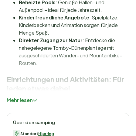
Beheizte Pools
: Genieße Hallen- und
Außenpool – ideal für jede Jahreszeit.
Kinderfreundliche Angebote
: Spielplätze,
Kinderbecken und Animation sorgen für jede
Menge Spaß.
Direkter Zugang zur Natur
: Entdecke die
nahegelegene Tornby-Dünenplantage mit
ausgeschilderten Wander- und Mountainbike-
Routen.
Einrichtungen und Aktivitäten: Für
jeden etwas dabei
Mehr lesen
Auf dem Tornby Strand Campingplatz erwartet dich
eine große Auswahl an Einrichtungen, die deinen
Aufenthalt unvergesslich machen. Zieh ein paar
Über den camping
Bahnen im
beheizten Hallenbad
(geöffnet von 1. April
bis 15. September) oder genieße die Sonne am
Standort
Hjørring