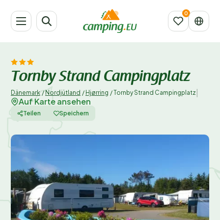
Tornby Strand Campingplatz
|
Dänemark
/
Nordjütland
/
Hjørring
/
Tornby Strand Campingplatz
Auf Karte ansehen
Teilen
Speichern