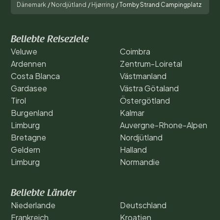
Dänemark
/
Nordjütland
/
Hjørring
/
Tornby Strand Campingplatz
Beliebte Reiseziele
Veluwe
Coimbra
Ardennen
Zentrum-Loiretal
Costa Blanca
Västmanland
Gardasee
Västra Götaland
Tirol
Östergötland
Burgenland
Kalmar
Limburg
Auvergne-Rhone-Alpen
Bretagne
Nordjütland
Geldern
Halland
Limburg
Normandie
Beliebte Länder
Niederlande
Deutschland
Frankreich
Kroatien