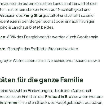
r malerischen österreichischen Landschaft erwartet dich
ur – mit einem starken Fokus auf Nachhaltigkeit und
rinzipien des
Feng Shui
gestaltet und schafft so eine
enteuer in den Bergen suchst oder einfach in ruhiger
ing & Landhaus bietet beides.
pen
: 80% des Energiebedarfs werden durch Geothermie
ern
: Genieße das Freibad in Braz und weitere
² großer Wellnessbereich mit verschiedenen Saunen sowie
äten für die ganze Familie
ine Vielzahl an Einrichtungen, die deinen Aufenthalt
ostenlosen Eintritt in das
Freibad in Braz
sowie in weitere
ielzimmer
im ersten Stock des Hauptgebäudes austoben,