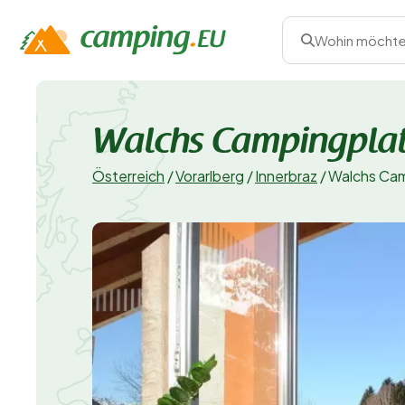
Wohin möchte
Walchs Campingplat
Österreich
/
Vorarlberg
/
Innerbraz
/
Walchs Cam