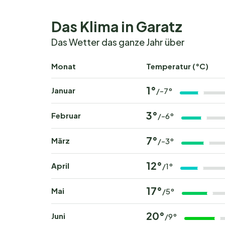
Abwasser und Strom. Die Plätze sind in Gruppen
Privatsphäre und gleichzeitig ein angenehmes M
Das Klima in Garatz
Privat-Sanitär
. Haustiere sind willkommen, und
Das Wetter das ganze Jahr über
Die Umgebung entdecke
Monat
Temperatur (°C)
Die Region rund um Walch's Camping & Landhaus
1°
Januar
/-7°
Entdecke die schönen Wander- und Radwege in 
Besuche lokale Dorfmärkte und kulturelle Highl
3°
Februar
/-6°
kannst du Schlittschuhlaufen oder stimmungsv
7°
März
/-3°
Buche deinen unvergessl
12°
April
/1°
Möchtest du mit Vogelgezwitscher aufwachen 
deinen Platz bei Walch's Camping & Landhaus 
17°
Mai
/5°
nicht zu lange – beliebte Reisezeiten sind schn
20°
Juni
/9°