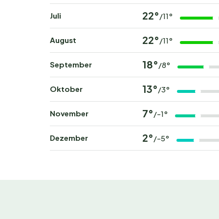
22°
Juli
/11°
22°
August
/11°
18°
September
/8°
13°
Oktober
/3°
7°
November
/-1°
2°
Dezember
/-5°