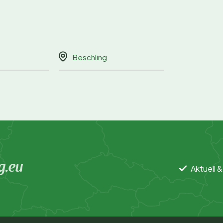
Beschling
g.eu
Aktuell &