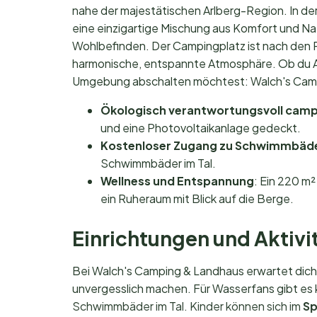
nahe der majestätischen Arlberg-Region. In de
eine einzigartige Mischung aus Komfort und Nat
Wohlbefinden. Der Campingplatz ist nach den P
harmonische, entspannte Atmosphäre. Ob du Ab
Umgebung abschalten möchtest: Walch's Camp
Ökologisch verantwortungsvoll cam
und eine Photovoltaikanlage gedeckt.
Kostenloser Zugang zu Schwimmbäd
Schwimmbäder im Tal.
Wellness und Entspannung
: Ein 220 m
ein Ruheraum mit Blick auf die Berge.
Einrichtungen und Aktivit
Bei Walch's Camping & Landhaus erwartet dich e
unvergesslich machen. Für Wasserfans gibt es k
Schwimmbäder im Tal. Kinder können sich im
Sp