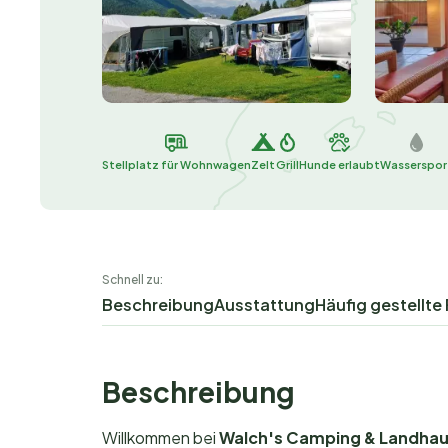
Stellplatz für Wohnwagen
Zelt
Grill
Hunde erlaubt
Wasserspor
Schnell zu:
Beschreibung
Ausstattung
Häufig gestellte
Beschreibung
Willkommen bei
Walch's Camping & Landha