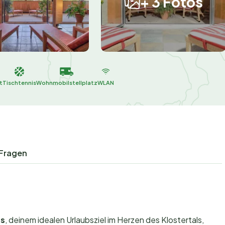
+ 3 Fotos
t
Tischtennis
Wohnmobilstellplatz
WLAN
 Fragen
us
, deinem idealen Urlaubsziel im Herzen des Klostertals,