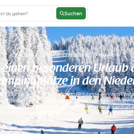
Suchen
st du gehen?
Themen
/
Winter-Campinganlagen
/
Niederlande
 einen besonderen Urlaub 
ampingplätze in den Niede
en kaum eine Rolle spielt, gibt es hierzulande dennoch Wint
kann in bestimmten Situationen eine ideale Lösung sein. Wenn
ehend dein Zuhause verlassen musst, bietet ein Aufenthalt 
che Wintercampingplätze verfügen sogar über ein Hallenbad,
Langeweile aufkommt.