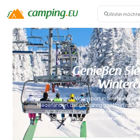
Wohin möchte
Genießen Sie
Winterc
Auch wenn Wintersport in den Niederland
Niederlanden, der ganzjährig geöffnet ist, 
nach einem Brand oder Einbruch vorüberg
Niederlanden eine gute Alternative. Man