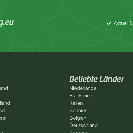
g.eu
Aktuell &
Beliebte Länder
land
Niederlande
t
Frankreich
lland
Italien
nd
Spanien
sel
Belgien
Deutschland
nd
Kroatien