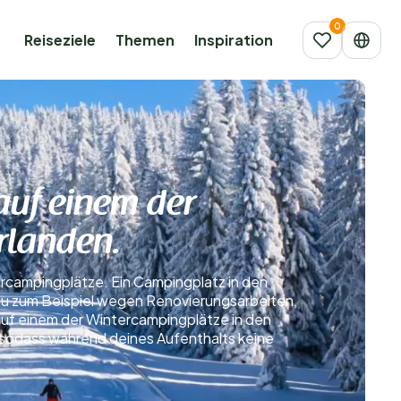
Reiseziele
Themen
Inspiration
auf einem der
rlanden.
ercampingplätze. Ein Campingplatz in den
 du zum Beispiel wegen Renovierungsarbeiten,
auf einem der Wintercampingplätze in den
 sodass während deines Aufenthalts keine