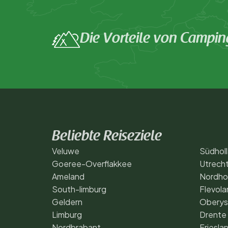
Die Vorteile von Campin
Beliebte Reiseziele
Veluwe
Südhol
Goeree-Overflakkee
Utrech
Ameland
Nordho
South-limburg
Flevola
Geldern
Oberys
Limburg
Drente
Nordbrabant
Friesla