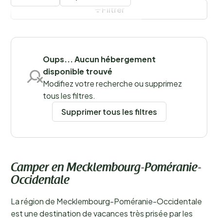
hanséatiques historiques. Grâce à cette grande
Filtrer
diversité, la région attire de nombreux visiteurs, et
passer des vacances en camping dans le
Mecklembourg est une excellente façon de la
découvrir.
En savoir plus
Oups... Aucun hébergement
Sauvegarder les filtres
disponible trouvé
Modifiez votre recherche ou supprimez
tous les filtres.
Lieux
Supprimer tous les filtres
Camper en Mecklembourg-Poméranie-
Occidentale
La région de Mecklembourg-Poméranie-Occidentale
est une destination de vacances très prisée par les