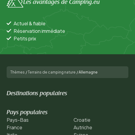
Les avantages de Camping.eu
Actuel & fiable
Réservation immédiate
Petits prix
Thèmes
/
Terrains de camping nature
/
Allemagne
Destinations populaires
Pays populaires
Pays-Bas
Croatie
France
Autriche
Italie
Suisse