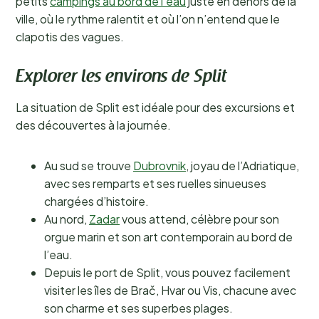
petits
campings au bord de l’eau
juste en dehors de la
ville, où le rythme ralentit et où l’on n’entend que le
clapotis des vagues.
Explorer les environs de Split
La situation de Split est idéale pour des excursions et
des découvertes à la journée.
Au sud se trouve
Dubrovnik
, joyau de l’Adriatique,
avec ses remparts et ses ruelles sinueuses
chargées d’histoire.
Au nord,
Zadar
vous attend, célèbre pour son
orgue marin et son art contemporain au bord de
l’eau.
Depuis le port de Split, vous pouvez facilement
visiter les îles de Brač, Hvar ou Vis, chacune avec
son charme et ses superbes plages.