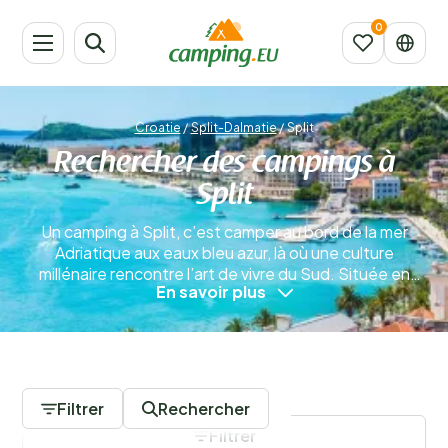
Croatie
/
Split-Dalmatie
/
Split
Rechercher des campings à
Split
Un camping à Split, c’est camper au bord de la mer
Adriatique aux eaux bleu azur, là où une culture
millénaire rencontre l’art de vivre du Sud. Située en
En savoir plus
Croatie, dans la région de Split-Dalmatie, cette ville
offre un équilibre parfait entre animation, nature et
détente.
En savoir plus
0 Campings
Filtrer
Rechercher
Filtrer