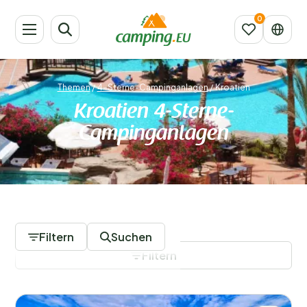
Themen
/
4-Sterne-Campinganlagen
/
Kroatien
Kroatien 4-Sterne-
Campinganlagen
1 Campingplätze
Filtern
Suchen
Filtern
Filter speichern