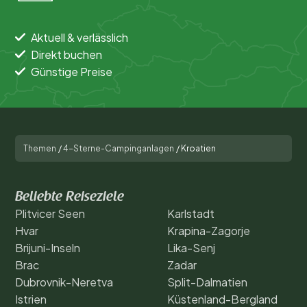
Schwimmen
Allgemein
Aktuell & verlässlich
Direkt buchen
Sport und Freizeit
Günstige Preise
Themen
/
4-Sterne-Campinganlagen
/
Kroatien
Beliebte Reiseziele
Plitvicer Seen
Karlstadt
Hvar
Krapina-Zagorje
Brijuni-Inseln
Lika-Senj
Brac
Zadar
Dubrovnik-Neretva
Split-Dalmatien
Istrien
Küstenland-Bergland