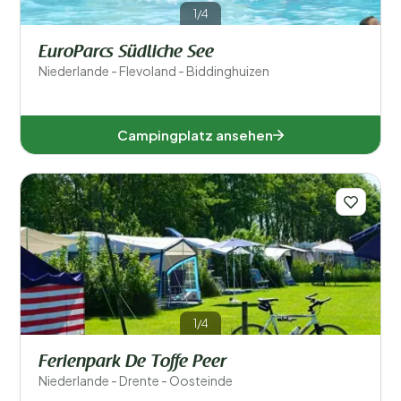
1/4
Friesland (5)
EuroParcs Südliche See
Niederlande - Flevoland - Biddinghuizen
Geldern (5)
Limburg (4)
Campingplatz ansehen
Nordbrabant (8)
Nordholland (1)
Oberyssel (5)
Seeland (1)
Südholland (2)
1/4
Utrecht (2)
Ferienpark De Toffe Peer
Niederlande - Drente - Oosteinde