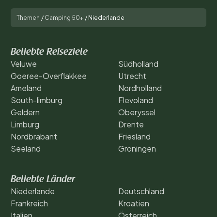
Themen
/
Camping 50+
/
Niederlande
Beliebte Reiseziele
Veluwe
Südholland
Goeree-Overflakkee
Utrecht
Ameland
Nordholland
South-limburg
Flevoland
Geldern
Oberyssel
Limburg
Drente
Nordbrabant
Friesland
Seeland
Groningen
Beliebte Länder
Niederlande
Deutschland
Frankreich
Kroatien
Italien
Österreich