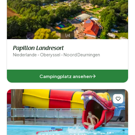
Filter speichern
1/4
Regionen
Papillon Landresort
Niederlande - Oberyssel - Noord Deurningen
Campingplatz ansehen
Drente (4)
Flevoland (2)