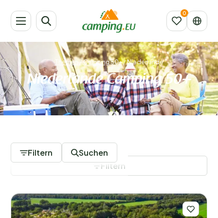
Themen
/
Camping 50+
/
Niederlande
Niederlande Camping 50+
39 Campingplätze
Filtern
Suchen
Filtern