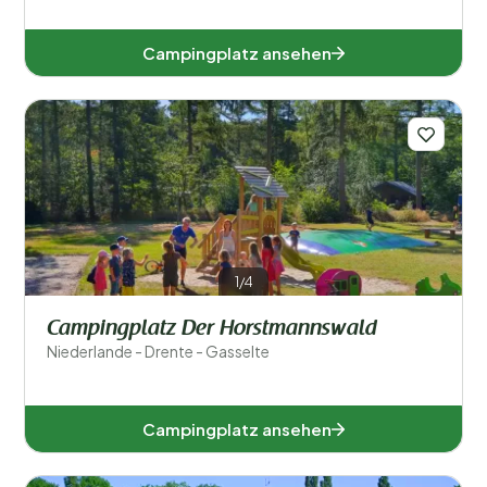
Beliebte Filter
Campingplatz ansehen
Unterkunftstyp
Schwimmen
Allgemein
Sport und Freizeit
1/4
Campingplatz Der Horstmannswald
Niederlande - Drente - Gasselte
Campingplatz ansehen