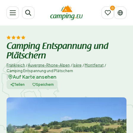
Camping Entspannung und
Plätschern
Frankreich
/
Auvergne-Rhone-Alpen
/
Isère
/
Montferrat
/
Camping Entspannung und Plätschern
Auf Karte ansehen
|
Teilen
Speichern