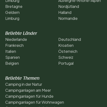
Limburg
Auvergne-Rhone-Alpen
Bretagne
Nordjütland
Geldern
Halland
Limburg
Normandie
Beliebte Länder
Niederlande
Deutschland
Frankreich
Kroatien
Italien
Österreich
Spanien
Schweiz
Belgien
Portugal
Beliebte Themen
Camping in der Natur
Campinganlagen am Meer
Campinganlagen für Hunde
Campinganlagen für Wohnwagen