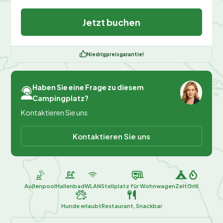
Jetzt buchen
Niedrigpreisgarantie!
Haben Sie eine Frage zu diesem
Campingplatz?
Kontaktieren Sie uns
Kontaktieren Sie uns
Außenpool
Hallenbad
WLAN
Stellplatz für Wohnwagen
Zelt
Grill
Hunde erlaubt
Restaurant, Snackbar