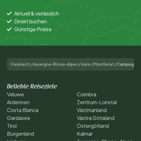
Aktuell & verlässlich
Direkt buchen
Günstige Preise
Frankreich
/
Auvergne-Rhone-Alpen
/
Isère
/
Montferrat
/
Camping Ent
Beliebte Reiseziele
Veluwe
Coimbra
Ardennen
Zentrum-Loiretal
Costa Blanca
Västmanland
Gardasee
Västra Götaland
Tirol
Östergötland
Burgenland
Kalmar