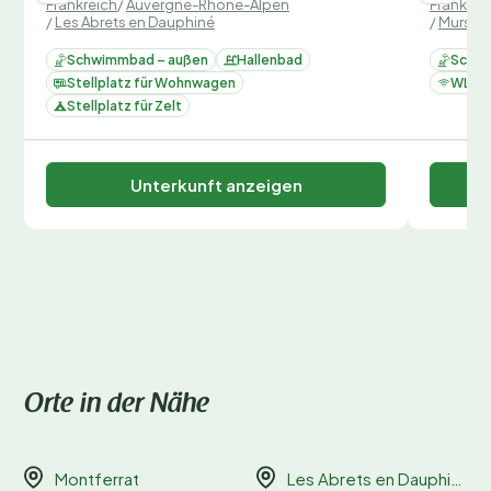
Frankreich
/
Auvergne-Rhone-Alpen
Frankrei
Reisezeiten sind schnell ausgebucht.
/
Les Abrets en Dauphiné
/
Murs-et
Schwimmbad – außen
Hallenbad
Schwi
Stellplatz für Wohnwagen
WLAN
Stellplatz für Zelt
Unterkunft anzeigen
Orte in der Nähe
Montferrat
Les Abrets en Dauphiné