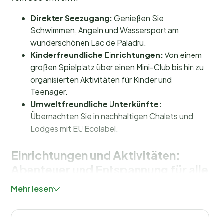
Direkter Seezugang:
Genießen Sie
Schwimmen, Angeln und Wassersport am
wunderschönen Lac de Paladru.
Kinderfreundliche Einrichtungen:
Von einem
großen Spielplatz über einen Mini-Club bis hin zu
organisierten Aktivitäten für Kinder und
Teenager.
Umweltfreundliche Unterkünfte:
Übernachten Sie in nachhaltigen Chalets und
Lodges mit EU Ecolabel.
Einrichtungen und Aktivitäten:
Abenteuer und Entspannung für alle
Mehr lesen
Auf dem Campingplatz
Camping Détente et
Clapotis
gibt es immer etwas zu erleben. Springen Sie
ins
halbüberdachte, beheizte Schwimmbad
oder