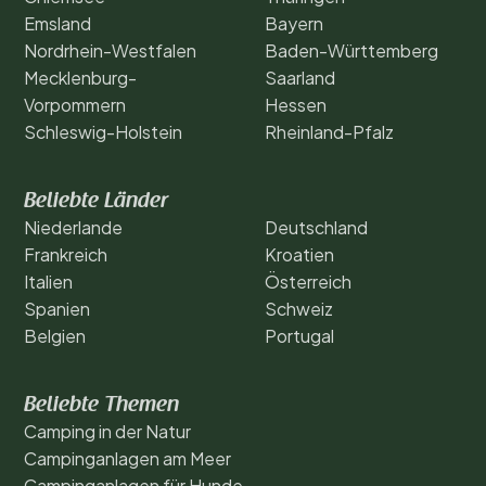
Emsland
Bayern
Nordrhein-Westfalen
Baden-Württemberg
Mecklenburg-
Saarland
Vorpommern
Hessen
Schleswig-Holstein
Rheinland-Pfalz
Beliebte Länder
Niederlande
Deutschland
Frankreich
Kroatien
Italien
Österreich
Spanien
Schweiz
Belgien
Portugal
Beliebte Themen
Camping in der Natur
Campinganlagen am Meer
Campinganlagen für Hunde