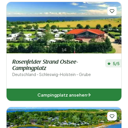
Mecklenburg-Vorpommern (3)
Schleswig-Holstein (4)
1/4
Beliebte Filter
Rosenfelder Strand Ostsee-
5/5
Unterkunftstyp
Campingplatz
Deutschland - Schleswig-Holstein - Grube
Schwimmen
Allgemein
Campingplatz ansehen
Sport und Freizeit