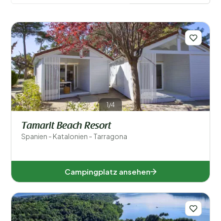
Filter speichern
Länder
Dänemark (1)
1/4
Deutschland (1)
Tamarit Beach Resort
Frankreich (1)
Spanien - Katalonien - Tarragona
Italien (2)
Niederlande (4)
Campingplatz ansehen
Spanien (1)