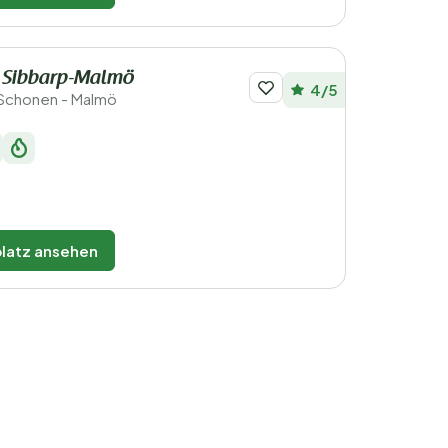
p Sibbarp-Malmö
4/5
Schonen - Malmö
latz ansehen