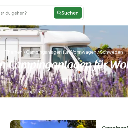
Suchen
st du gehen?
Themen
/
Campinganlagen für Wohnwagen
/
Schweden
n Campinganlagen für W
13 Campingplätze