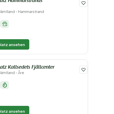
atz Hammarstrands
Jämtland - Hammarstrand
latz ansehen
tz Kallsedets Fjällcenter
ämtland - Åre
latz ansehen