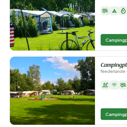
Campingp
Campingpla
Niederlande 
Campingp