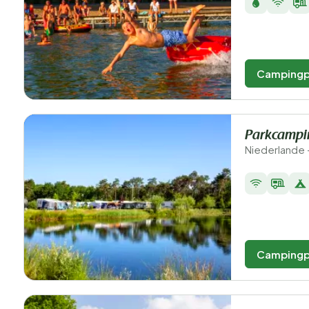
Campingp
Parkcampi
Niederlande 
Campingp