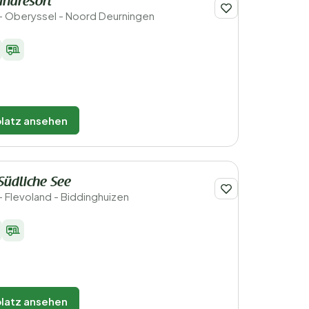
andresort
- Oberyssel - Noord Deurningen
latz ansehen
Südliche See
- Flevoland - Biddinghuizen
latz ansehen