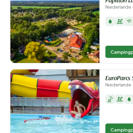
Papillon L
Niederlande 
Campingp
EuroParcs 
Niederlande 
Campingp