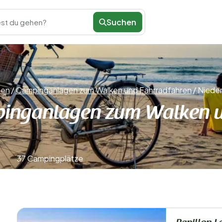
Suchen
st du gehen?
en
/
Campinganlagen zum Walken und Fahrradfahren
/
Niede
pinganlagen zum Walken u
37 Campingplätze