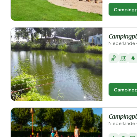
Campingp
Campingpl
Niederlande 
Campingp
Campingpl
Niederlande 