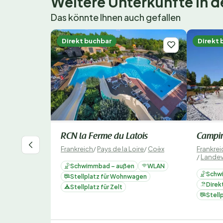
Weitere Unterkünfte in
Das könnte Ihnen auch gefallen
Direkt buchbar
Direkt 
RCN la Ferme du Latois
Campin
Frankreich
/
Pays de la Loire
/
Coëx
Frankrei
/
Landevi
Schwimmbad – außen
WLAN
Schw
Stellplatz für Wohnwagen
Direk
Stellplatz für Zelt
Stell