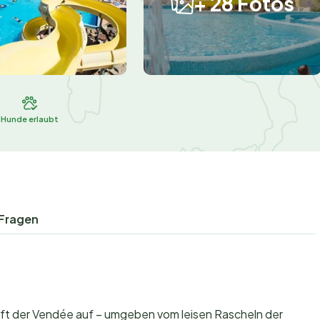
+ 28 Fotos
l
Hunde erlaubt
 Fragen
nluft der Vendée auf – umgeben vom leisen Rascheln der