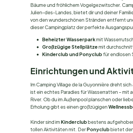
Bäume und fröhlichem Vogelgezwitscher. Campi
Julien-des-Landes, bietet dir und deiner Famili
von den wunderschönen Stränden entfernt und 
dieser Campingplatz der perfekte Ausgangspu
Beheizter Wasserpark
mit Wasserrutsch
Großzügige Stellplätze
mit durchschnitt
Kinderclub und Ponyclub
für endlosen 
Einrichtungen und Aktivit
Im Camping Village de la Guyonnière dreht sic
ist ein echtes Paradies für Wasserratten – m
River. Ob du im Außenpool planschen oder lieb
Erholung gibt es einen großzügigen
Wellnessb
Kinder sind im
Kinderclub
bestens aufgehoben:
tollen Aktivitäten mit. Der
Ponyclub
bietet den