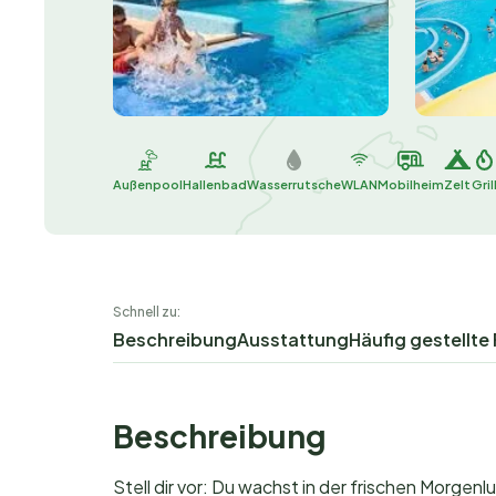
Außenpool
Hallenbad
Wasserrutsche
WLAN
Mobilheim
Zelt
Gril
Schnell zu:
Beschreibung
Ausstattung
Häufig gestellte
Beschreibung
Stell dir vor: Du wachst in der frischen Morge