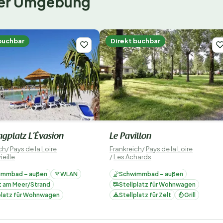
 der Umgebung
buchbar
Direkt buchbar
gplatz L’Évasion
Le Pavillon
ch
/
Pays de la Loire
Frankreich
/
Pays de la Loire
eille
/
Les Achards
immbad – außen
WLAN
Schwimmbad – außen
t am Meer/Strand
Stellplatz für Wohnwagen
platz für Wohnwagen
Stellplatz für Zelt
Grill