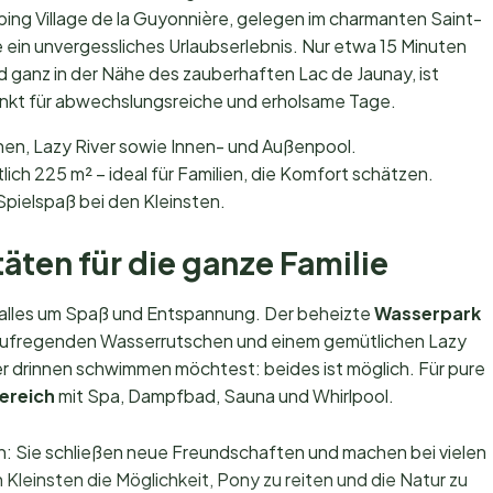
ng Village de la Guyonnière, gelegen im charmanten Saint-
e ein unvergessliches Urlaubserlebnis. Nur etwa 15 Minuten
ganz in der Nähe des zauberhaften Lac de Jaunay, ist
nkt für abwechslungsreiche und erholsame Tage.
en, Lazy River sowie Innen- und Außenpool.
lich 225 m² – ideal für Familien, die Komfort schätzen.
Spielspaß bei den Kleinsten.
äten für die ganze Familie
h alles um Spaß und Entspannung. Der beheizte
Wasserpark
it aufregenden Wasserrutschen und einem gemütlichen Lazy
er drinnen schwimmen möchtest: beides ist möglich. Für pure
ereich
mit Spa, Dampfbad, Sauna und Whirlpool.
 Sie schließen neue Freundschaften und machen bei vielen
 Kleinsten die Möglichkeit, Pony zu reiten und die Natur zu