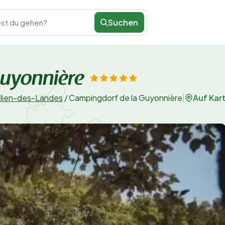
Suchen
st du gehen?
Guyonnière
Auf Kar
ulien-des-Landes
/
Campingdorf de la Guyonnière
|