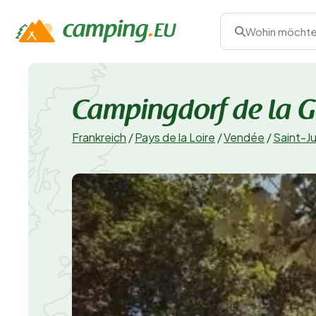
Wohin möchte
Campingdorf de la 
Frankreich
/
Pays de la Loire
/
Vendée
/
Saint-J