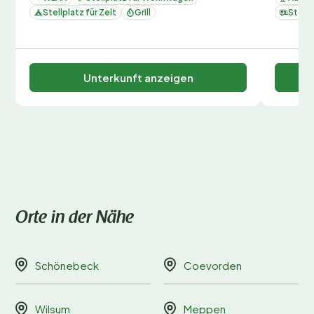
Stellplatz für Zelt
Grill
Stell
Unterkunft anzeigen
Orte in der Nähe
Schönebeck
Coevorden
Wilsum
Meppen