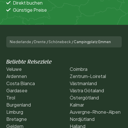
Direkt buchen
Günstige Preise
Niederlande
/
Drente
/
Schönebeck
/
Campingplatz Emmen
Beliebte Reiseziele
Veluwe
Coimbra
Ardennen
Zentrum-Loiretal
Costa Blanca
Västmanland
Gardasee
Västra Götaland
Tirol
Östergötland
Burgenland
Kalmar
Limburg
Auvergne-Rhone-Alpen
Bretagne
Nordjütland
Geldern
Halland