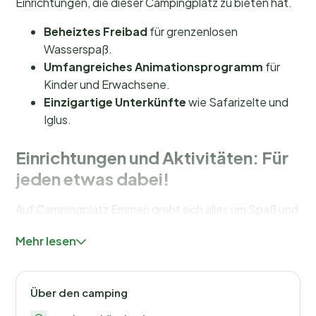
Einrichtungen, die dieser Campingplatz zu bieten hat.
Beheiztes Freibad
für grenzenlosen
Wasserspaß.
Umfangreiches Animationsprogramm
für
Kinder und Erwachsene.
Einzigartige Unterkünfte
wie Safarizelte und
Iglus.
Einrichtungen und Aktivitäten: Für
jeden etwas dabei!
Auf Campingplatz Emmen dreht sich alles um Spaß und
Entspannung. Springen Sie in unser
beheiztes
Mehr lesen
Freibad
, das von 30. Mai bis 10. September geöffnet
ist. Für die Kleinen gibt es einen abenteuerlichen
Spielplatz und einen gemütlichen Streichelzoo, in dem
Über den camping
sie Tiere füttern können. Unser abwechslungsreiches
Animationsprogramm bietet Aktivitäten wie Basteln,