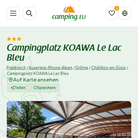
Campingplatz KOAWA Le Lac
Bleu
Frankreich
/
Auvergne-Rhone-Alpen
/
Drôme
/
Châtillon-en-Diois
/
Campingplatz KOAWA Le Lac Bleu
Auf Karte ansehen
|
Teilen
Speichern