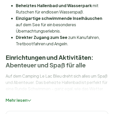
Beheiztes Hallenbad und Wasserpark
mit
Rutschen für endlosen Wasserspaß.
Einzigartige schwimmende Inselhäuschen
auf dem See für ein besonderes
Übernachtungserlebnis.
Direkter Zugang zum See
zum Kanufahren,
Tretbootfahren und Angeln.
Einrichtungen und Aktivitäten:
Abenteuer und Spaß für alle
Auf dem Camping Le Lac Bleu dreht sich alles um Spaß
und Abenteuer. Das beheizte Hallenbad ist perfekt für
eine Runde Schwimmen – ganz egal, wie das Wetter
ist. Für die Kleinen gibt es einen
Kinderclub
, in dem sie
Mehr lesen
basteln und spielen können, betreut von einem
engagierten Animationsteam. Und wie wäre es mit