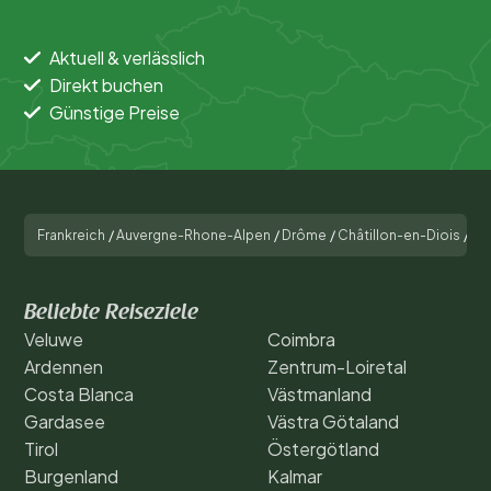
Aktuell & verlässlich
Direkt buchen
Günstige Preise
Frankreich
/
Auvergne-Rhone-Alpen
/
Drôme
/
Châtillon-en-Diois
/
Ca
Beliebte Reiseziele
Veluwe
Coimbra
Ardennen
Zentrum-Loiretal
Costa Blanca
Västmanland
Gardasee
Västra Götaland
Tirol
Östergötland
Burgenland
Kalmar